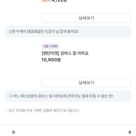
15
%
4,122
원
상세보기
소면 두께의 탱글탱글한 식감이 넘 맘에 들어요!
직접 구매한
[벤탄마켓] 감바스 알 아히요
10,900
원
상세보기
그 어느 레스토랑의 감바스 알 아하요에 견주어도 절대 뒤질 수 없는 맛!
최근 12개월 이내 구매한 상품에 배지가 표시됩니다.
0
0