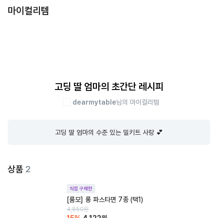
마이컬리템
고딩 딸 엄마의 초간단 레시피
dearmytable
님의 마이컬리템
고딩 딸 엄마의 수준 있는 밀키트 사랑 💕
상품
2
직접 구매한
[룸모] 롱 파스타면 7종 (택1)
4,850
원