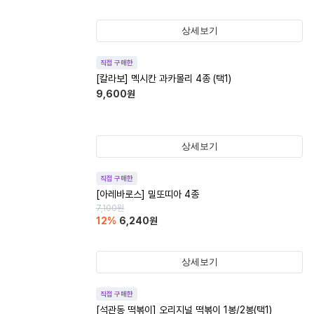
상세보기
직접 구매한
[칼라보] 멕시칸 과카몰리 4종 (택1)
9,600
원
상세보기
직접 구매한
[아레바로스] 밀또띠아 4종
7,100
원
12
%
6,240
원
상세보기
직접 구매한
[석관동 떡볶이] 오리지널 떡볶이 1봉/2봉(택1)