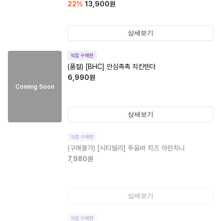
22
%
13,900
원
상세보기
직접 구매한
(품절)
[BHC] 안심촉촉 치킨텐더
6,990
원
Coming Soon
상세보기
직접 구매한
(구매불가)
[시티델리] 투움바 치즈 아란치니
7,980
원
상세보기
직접 구매한