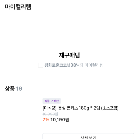
마이컬리템
재구매템
평화로운코코넛38
님의 마이컬리템
상품
19
직접 구매한
[미식당] 등심 돈카츠 180g * 2입 (소스포함)
10,990
원
7
%
10,190
원
상세보기