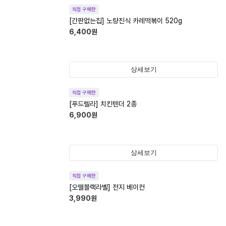
직접 구매한
[간판없는집] 노량진식 카레떡볶이 520g
6,400
원
상세보기
직접 구매한
[푸드렐라] 치킨텐더 2종
6,900
원
상세보기
직접 구매한
[오뗄블랙라벨] 전지 베이컨
3,990
원