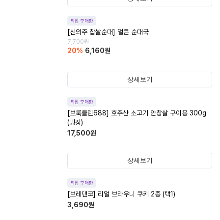
직접 구매한
[신의주 찹쌀순대] 얼큰 순대국
7,700
원
20
%
6,160
원
상세보기
직접 구매한
[브룩클린688] 호주산 소고기 안창살 구이용 300g
(냉장)
17,500
원
상세보기
직접 구매한
[브레댄코] 리얼 브라우니 쿠키 2종 (택1)
3,690
원