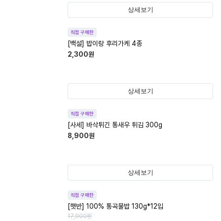
상세보기
직접 구매한
[백설] 밥이랑 후리가케 4종
2,300
원
상세보기
직접 구매한
[사세] 바삭튀긴 통새우 튀김 300g
8,900
원
상세보기
직접 구매한
[햇반] 100% 통곡물밥 130g*12입
17,900
원