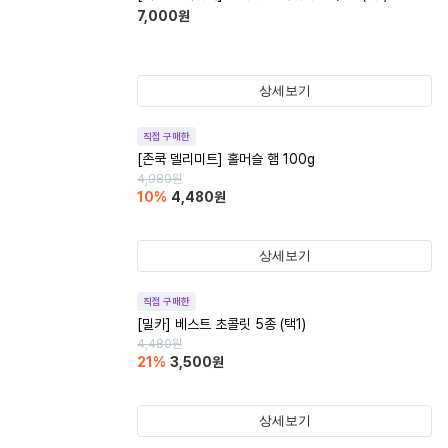
7,000
원
상세보기
직접 구매한
[존쿡 델리미트] 홀머슬 햄 100g
4,980
원
10
%
4,480
원
상세보기
직접 구매한
[밀카] 베스트 초콜릿 5종 (택1)
4,480
원
21
%
3,500
원
상세보기