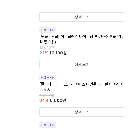
상세보기
직접 구매한
[투쿨포스쿨] 아트클래스 바이로댕 프로타주 펜슬 1.1g
14종 (택1)
13,000
원
22
%
10,100
원
상세보기
직접 구매한
[릴리바이레드] 스태리아이즈 나인투나인 젤 아이라이
너 5종
10,000
원
34
%
6,600
원
상세보기
직접 구매한