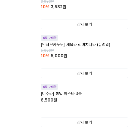
3,980
원
10
%
3,582
원
상세보기
직접 구매한
[안티모카푸토] 세몰라 리마치나타 (듀럼밀)
5,600
원
10
%
5,000
원
상세보기
직접 구매한
[미주라] 통밀 파스타 3종
6,500
원
상세보기