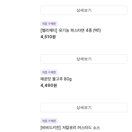
상세보기
직접 구매한
[펠리체티] 유기농 파스타면 4종 (택1)
4,510
원
상세보기
직접 구매한
매운맛 불고추 80g
4,490
원
상세보기
직접 구매한
[비비드키친] 저칼로리 머스타드 소스