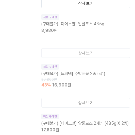
상세보기
직접 구매한
(구매불가)
[마이노멀] 알룰로스 485g
8,980
원
상세보기
직접 구매한
(구매불가)
[드레텍] 주방저울 2종 (택1)
29,800
원
43
%
16,900
원
상세보기
직접 구매한
(구매불가)
[마이노멀] 알룰로스 2개입 (485g X 2병)
17,800
원