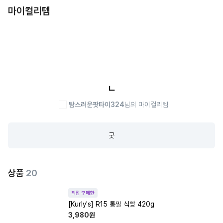
마이컬리템
ㄴ
탐스러운팟타이324
님의 마이컬리템
굿
상품
20
직접 구매한
[Kurly's] R15 통밀 식빵 420g
3,980
원