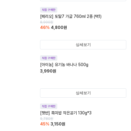
직접 구매한
[페리오] 토탈7 가글 760ml 2종 (택1)
8,900
원
46
%
4,800
원
상세보기
직접 구매한
[아이농] 유기농 바나나 500g
3,990
원
상세보기
직접 구매한
[햇반] 흑미밥 작은공기 130g*3
5,780
원
45
%
3,150
원