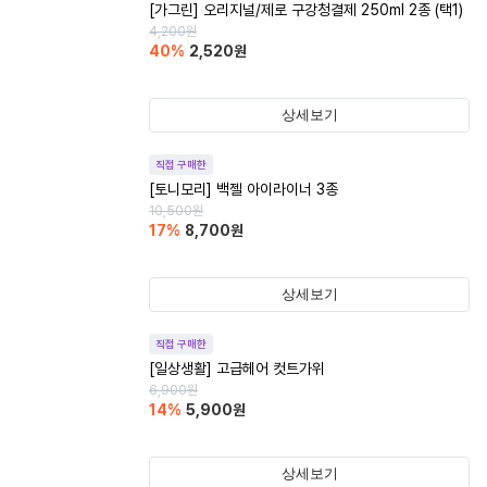
[가그린] 오리지널/제로 구강청결제 250ml 2종 (택1)
4,200
원
40
%
2,520
원
상세보기
직접 구매한
[토니모리] 백젤 아이라이너 3종
10,500
원
17
%
8,700
원
상세보기
직접 구매한
[일상생활] 고급헤어 컷트가위
6,900
원
14
%
5,900
원
상세보기