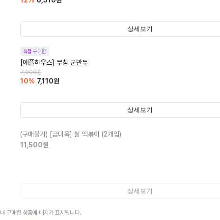
12
%
6,510
원
상세보기
직접 구매한
[애플하우스] 무침 군만두
7,900
원
10
%
7,110
원
상세보기
(구매불가)
[금미옥] 쌀 떡볶이 (2개입)
11,500
원
상세보기
이내 구매한 상품에 배지가 표시됩니다.