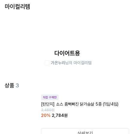
마이컬리템
다이어트용
가온누리
님의 마이컬리템
상품
3
직접 구매한
[탄단지] 소스 흠뻑빠진 닭가슴살 5종 (1입/4입)
3,480
원
20
%
2,784
원
상세보기