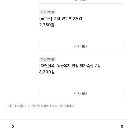
직접 구매한
[풀무원] 한끼 연두부 2개입
2,780
원
상세보기
직접 구매한
[자연실록] 동물복지 한입 닭가슴살 2종
8,300
원
상세보기
최근 12개월 이내 구매한 상품에 배지가 표시됩니다.
0
0