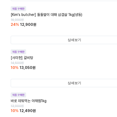
직접 구매한
[Kim's butcher] 돌돌말이 대패 삼겹살 1kg(냉동)
16,990
원
24
%
12,900
원
상세보기
직접 구매한
[사미헌] 갈비탕
14,500
원
10
%
13,050
원
상세보기
직접 구매한
바로 데워먹는 야채찜1kg
13,900
원
10
%
12,490
원