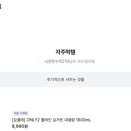
템
자주먹템
시원한수박210
님의 마이컬리템
주기적으로 사두는 것들
직접 구매한
[요플레] ONLY2 플레인 요거트 대용량 1800mL
8,980
원