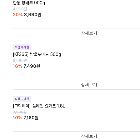
한통 양배추 900g
4,990
원
20
%
3,990
원
상세보기
직접 구매한
[KF365] 방울토마토 500g
8,990
원
16
%
7,490
원
상세보기
직접 구매한
[그릭데이] 플레인 요거트 1.8L
7,980
원
10
%
7,180
원
상세보기