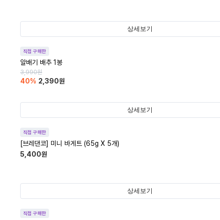
상세보기
직접 구매한
알배기 배추 1봉
3,990
원
40
%
2,390
원
상세보기
직접 구매한
[브레댄코] 미니 바게트 (65g X 5개)
5,400
원
상세보기
직접 구매한