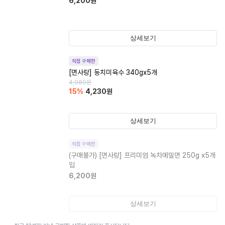
6,200
원
상세보기
직접 구매한
[면사랑] 동치미육수 340gx5개
4,980
원
15
%
4,230
원
상세보기
직접 구매한
(구매불가)
[면사랑] 프리미엄 녹차메밀면 250g x5개
입
6,200
원
상세보기