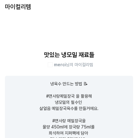
마이컬리템
맛있는 냉모밀 재료들
merci
님의 마이컬리템
냉육수 만드는 방법 📝

#면사랑메밀장국 을 활용해

냉모밀의 필수인 

살얼음 메밀장국육수를 만들거에요.

#면사랑 메밀장국을

물양 450ml에 장국량 75ml를 

희석하여 지퍼팩에 담아 
