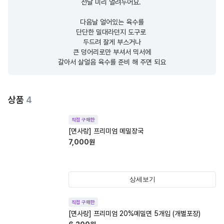
전날 미리 얼려두어요. 

다음날 얼어있는 육수를

단단한 밀대라던지 도구로 

두드려 잘게 부스거나

큰 덩어리로만 부셔서 믹서에

갈아서 살얼음 육수를 준비 해 주면 되요
상품
4
직접 구매한
[면사랑] 프리미엄 메밀장국
7,000
원
상세보기
직접 구매한
[면사랑] 프리미엄 20%메밀면 5개입 (개별포장)