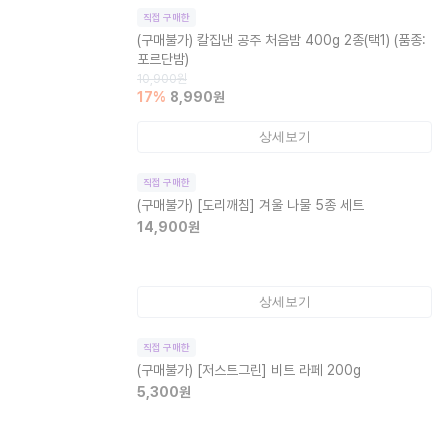
직접 구매한
(구매불가)
칼집낸 공주 처음밤 400g 2종(택1) (품종:
포르단밤)
10,900
원
17
%
8,990
원
상세보기
직접 구매한
(구매불가)
[도리깨침] 겨울 나물 5종 세트
14,900
원
상세보기
직접 구매한
(구매불가)
[저스트그린] 비트 라페 200g
5,300
원