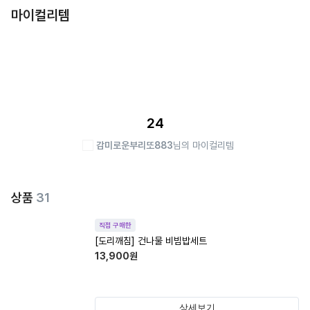
마이컬리템
24
감미로운부리또883
님의 마이컬리템
상품
31
직접 구매한
[도리깨침] 건나물 비빔밥세트
13,900
원
상세보기