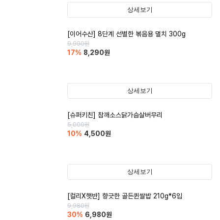
상세보기
[이어수산] 8단계 선별한 볶음용 멸치 300g
9,990
원
17
%
8,290
원
상세보기
[슈퍼키친] 참깨소스닭가슴살버무리
5,000
원
10
%
4,500
원
상세보기
[컬리X햇반] 향긋한 골든퀸쌀밥 210g*6입
9,980
원
30
%
6,980
원