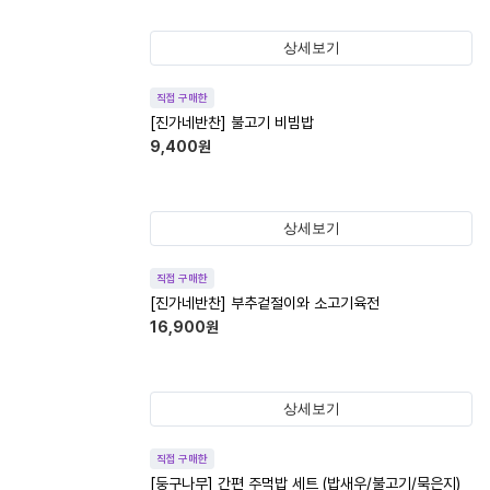
상세보기
직접 구매한
[진가네반찬] 불고기 비빔밥
9,400
원
상세보기
직접 구매한
[진가네반찬] 부추겉절이와 소고기육전
16,900
원
상세보기
직접 구매한
[둥구나무] 간편 주먹밥 세트 (밥새우/불고기/묵은지)