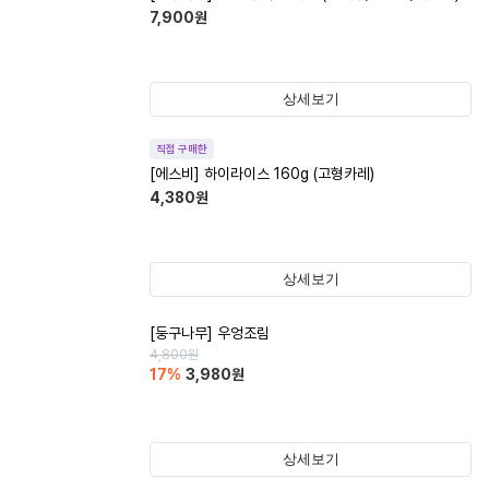
7,900
원
상세보기
직접 구매한
[에스비] 하이라이스 160g (고형카레)
4,380
원
상세보기
[둥구나무] 우엉조림
4,800
원
17
%
3,980
원
상세보기