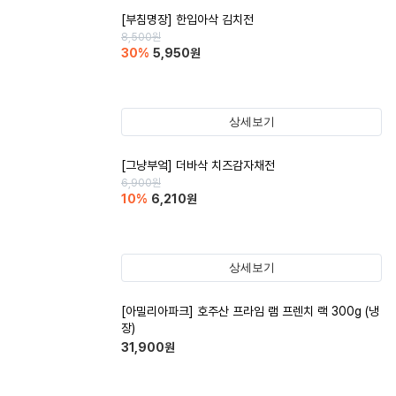
[부침명장] 한입아삭 김치전
8,500
원
30
%
5,950
원
상세보기
[그냥부엌] 더바삭 치즈감자채전
6,900
원
10
%
6,210
원
상세보기
[아밀리아파크] 호주산 프라임 램 프렌치 랙 300g (냉
장)
31,900
원