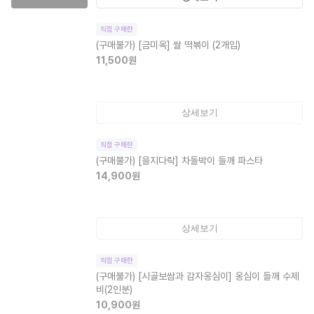
직접 구매한
(구매불가)
[금미옥] 쌀 떡볶이 (2개입)
11,500
원
상세보기
직접 구매한
(구매불가)
[을지다락] 차돌박이 들깨 파스타
14,900
원
상세보기
직접 구매한
(구매불가)
[시골보쌈과 감자옹심이] 옹심이 들깨 수제
비(2인분)
10,900
원