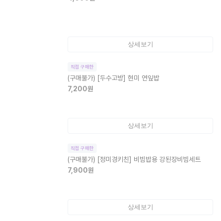
상세보기
직접 구매한
(구매불가)
[두수고방] 현미 연잎밥
7,200
원
상세보기
직접 구매한
(구매불가)
[정미경키친] 비빔밥용 강된장비빔세트
7,900
원
상세보기