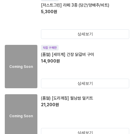
[저스트그린] 라페 3종 (당근/양배추/비트)
5,300
원
상세보기
직접 구매한
(품절)
[세미계] 간장 닭갈비 구이
14,900
원
Coming Soon
상세보기
(품절)
[도리깨침] 월남쌈 밀키트
21,200
원
Coming Soon
상세보기