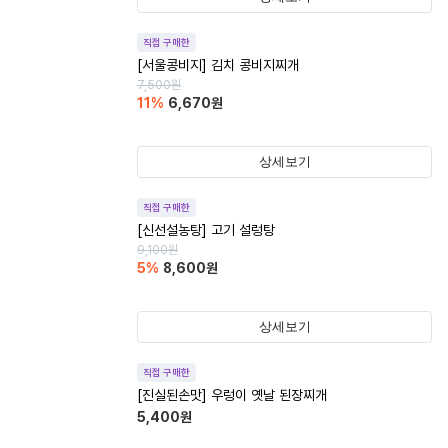
직접 구매한
[서울콩비지] 김치 콩비지찌개
7,500
원
11
%
6,670
원
상세보기
직접 구매한
[신선설농탕] 고기 설렁탕
9,100
원
5
%
8,600
원
상세보기
직접 구매한
[진실된손맛] 우렁이 옛날 된장찌개
5,400
원