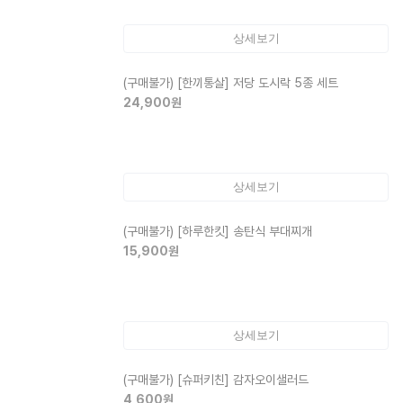
상세보기
(구매불가)
[한끼통살] 저당 도시락 5종 세트
24,900
원
상세보기
(구매불가)
[하루한킷] 송탄식 부대찌개
15,900
원
상세보기
(구매불가)
[슈퍼키친] 감자오이샐러드
4,600
원