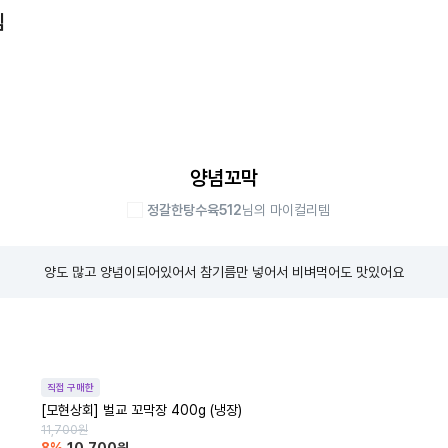
템
양념꼬막
정갈한탕수육512
님의 마이컬리템
양도 많고 양념이되어있어서 참기름만 넣어서 비벼먹어도 맛있어요
직접 구매한
[모현상회] 벌교 꼬막장 400g (냉장)
11,700
원