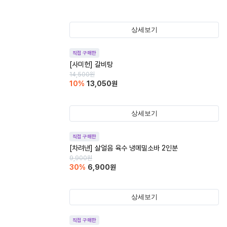
상세보기
직접 구매한
[사미헌] 갈비탕
14,500
원
10
%
13,050
원
상세보기
직접 구매한
[차려낸] 살얼음 육수 냉메밀소바 2인분
9,900
원
30
%
6,900
원
상세보기
직접 구매한