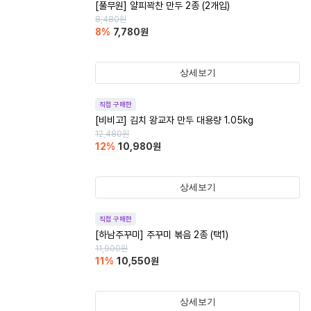
[풀무원] 얄피꽉찬 만두 2종 (2개입)
8,480
원
8
%
7,780
원
상세보기
직접 구매한
[비비고] 김치 왕교자 만두 대용량 1.05kg
12,480
원
12
%
10,980
원
상세보기
직접 구매한
[하남주꾸미] 주꾸미 볶음 2종 (택1)
11,900
원
11
%
10,550
원
상세보기