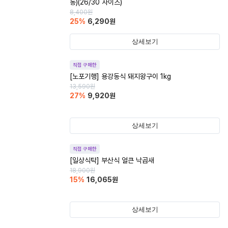
동)(26/30 사이즈)
8,400
원
25
%
6,290
원
상세보기
직접 구매한
[노포기행] 용강동식 돼지왕구이 1kg
13,590
원
27
%
9,920
원
상세보기
직접 구매한
[일상식탁] 부산식 얼큰 낙곱새
18,900
원
15
%
16,065
원
상세보기