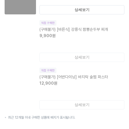
상세보기
직접 구매한
(구매불가)
[바른식] 강릉식 짬뽕순두부 찌개
9,900
원
상세보기
직접 구매한
(구매불가)
[어반다이닝] 바지락 술찜 파스타
12,900
원
상세보기
최근 12개월 이내 구매한 상품에 배지가 표시됩니다.