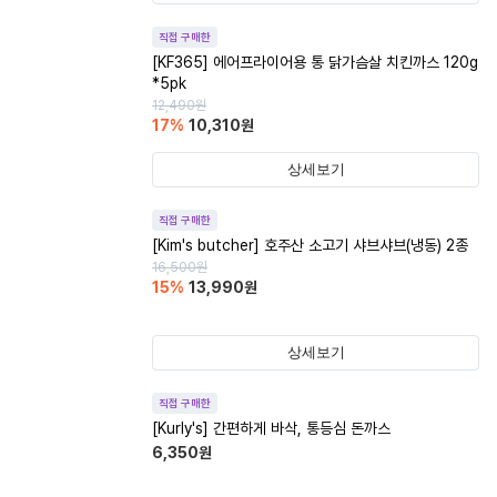
직접 구매한
[KF365] 에어프라이어용 통 닭가슴살 치킨까스 120g
*5pk
12,490
원
17
%
10,310
원
상세보기
직접 구매한
[Kim's butcher] 호주산 소고기 샤브샤브(냉동) 2종
16,500
원
15
%
13,990
원
상세보기
직접 구매한
[Kurly's] 간편하게 바삭, 통등심 돈까스
6,350
원