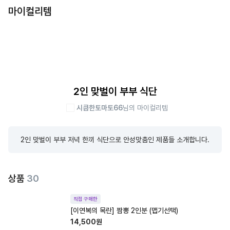
마이컬리템
2인 맞벌이 부부 식단
시큼한토마토66
님의 마이컬리템
2인 맞벌이 부부 저녁 한끼 식단으로 안성맞춤인 제품들 소개합니다.
상품
30
직접 구매한
[이연복의 목란] 짬뽕 2인분 (맵기선택)
14,500
원