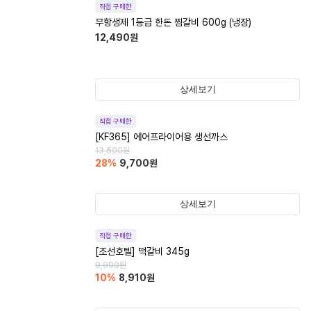
직접 구매한
무항생제 1등급 한돈 찜갈비 600g (냉장)
12,490
원
상세보기
직접 구매한
[KF365] 에어프라이어용 생선까스
13,500
원
28
%
9,700
원
상세보기
직접 구매한
[조선호텔] 떡갈비 345g
9,900
원
10
%
8,910
원