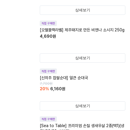
상세보기
직접 구매한
[오뗄블랙라벨] 제주돼지로 만든 비엔나 소시지 250g
4,690
원
상세보기
직접 구매한
[신의주 찹쌀순대] 얼큰 순대국
7,700
원
20
%
6,160
원
상세보기
직접 구매한
[Sea to Table] 프리미엄 손질 생새우살 2종(택1)(냉