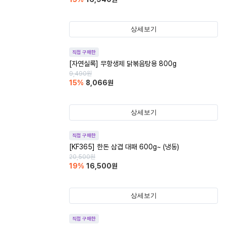
상세보기
직접 구매한
[자연실록] 무항생제 닭볶음탕용 800g
9,490
원
15
%
8,066
원
상세보기
직접 구매한
[KF365] 한돈 삼겹 대패 600g~ (냉동)
20,500
원
19
%
16,500
원
상세보기
직접 구매한