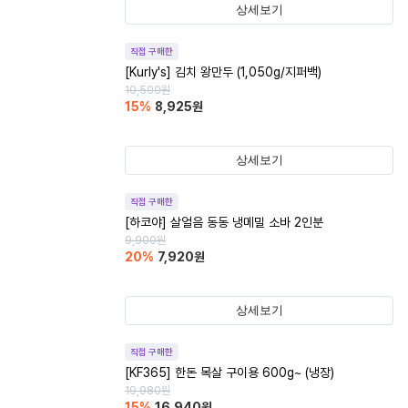
상세보기
직접 구매한
[Kurly's] 김치 왕만두 (1,050g/지퍼백)
10,500
원
15
%
8,925
원
상세보기
직접 구매한
[하코야] 살얼음 동동 냉메밀 소바 2인분
9,900
원
20
%
7,920
원
상세보기
직접 구매한
[KF365] 한돈 목살 구이용 600g~ (냉장)
19,980
원
15
%
16,940
원