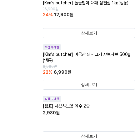
[Kim's butcher] 돌돌말이 대패 삼겹살 1kg(냉동)
16,990
원
24
%
12,900
원
상세보기
직접 구매한
[Kim's butcher] 미국산 돼지고기 샤브샤브 500g
(냉동)
8,990
원
22
%
6,990
원
상세보기
직접 구매한
[샘표] 샤브샤브용 육수 2종
2,980
원
상세보기