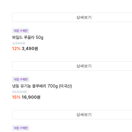
상세보기
직접 구매한
와일드 루꼴라 50g
3,990
원
12
%
3,490
원
상세보기
직접 구매한
냉동 유기농 블루베리 700g (미국산)
19,900
원
15
%
16,900
원
상세보기
직접 구매한