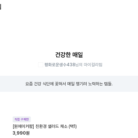
템
건강한 매일
평화로운생수438
님의 마이컬리템
요즘 건강 식단에 꽂혀서 매일 챙기려 노력하는 템들.
직접 구매한
[원에이커팜] 친환경 샐러드 채소 (택1)
3,990
원