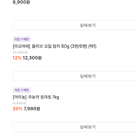
6,900
원
상세보기
직접 구매한
[리오마레] 올리브 오일 참치 80g (3캔/6캔) (택1)
13,980
원
12
%
12,300
원
상세보기
직접 구매한
[아이농] 무농약 토마토 1kg
9,990
원
20
%
7,990
원
상세보기