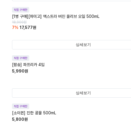
직접 구매한
[1병 구매][파미고] 엑스트라 버진 올리브 오일 500mL
18,900
원
7
%
17,577
원
상세보기
직접 구매한
[팜송] 파프리카 4입
5,990
원
상세보기
직접 구매한
[소이퀸] 진한 콩물 500mL
5,800
원