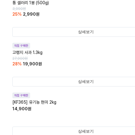
통 셀러리 1봉 (500g)
3,990
원
25
%
2,990
원
상세보기
직접 구매한
고랭지 사과 1.3kg
27,900
원
28
%
19,900
원
상세보기
직접 구매한
[KF365] 유기농 현미 2kg
14,900
원
상세보기