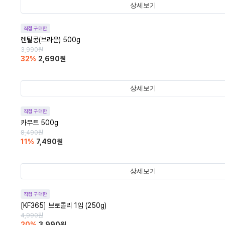
상세보기
직접 구매한
렌틸콩(브라운) 500g
3,990
원
32
%
2,690
원
상세보기
직접 구매한
카무트 500g
8,490
원
11
%
7,490
원
상세보기
직접 구매한
[KF365] 브로콜리 1입 (250g)
4,990
원
20
%
3,990
원