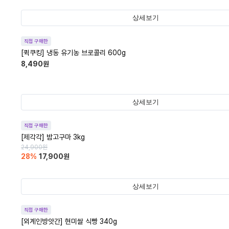
상세보기
직접 구매한
[퀵쿠킹] 냉동 유기농 브로콜리 600g
8,490
원
상세보기
직접 구매한
[제각각] 밤고구마 3kg
24,900
원
28
%
17,900
원
상세보기
직접 구매한
[외계인방앗간] 현미쌀 식빵 340g