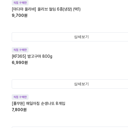
직접 구매한
[마다마 올리바] 올리브 절임 6종(냉장) (택1)
9,700
원
상세보기
직접 구매한
[KF365] 밤고구마 800g
6,990
원
상세보기
직접 구매한
[풀무원] 매일아침 순생나또 8개입
7,800
원