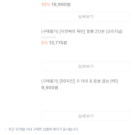
10
%
19,990
원
상세보기
(구매불가)
[이연복의 목란] 짬뽕 2인분 (오리지널)
14,500
원
5
%
13,775
원
상세보기
(구매불가)
[99치킨] 두 마리 & 윙봉 콤보 (택1)
9,900
원
상세보기
최근 12개월 이내 구매한 상품에 배지가 표시됩니다.