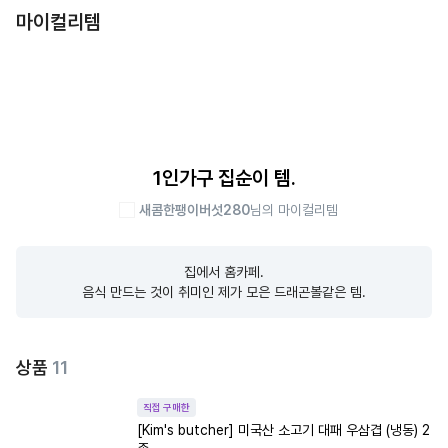
마이컬리템
1인가구 집순이 템.
새콤한팽이버섯280
님의 마이컬리템
집에서 홈카페.

음식 만드는 것이 취미인 제가 모은 드래곤볼같은 템.
상품
11
직접 구매한
[Kim's butcher] 미국산 소고기 대패 우삼겹 (냉동) 2