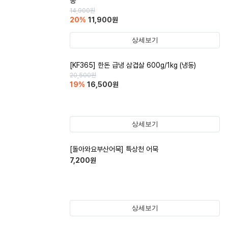
종
14,900
원
20
%
11,900
원
상세보기
[KF365] 한돈 급냉 삼겹살 600g/1kg (냉동)
20,500
원
19
%
16,500
원
상세보기
[돌아와요부산어묵] 특상천 어묵
7,200
원
상세보기