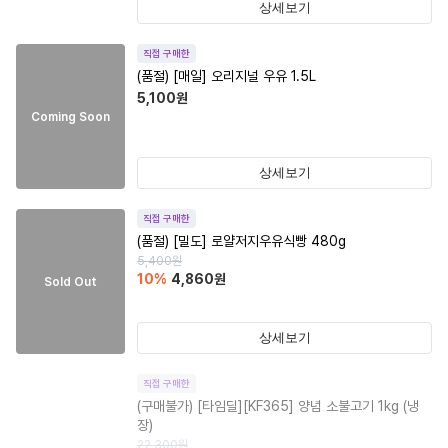
상세보기
직접 구매한
(품절)
[매일] 오리지널 우유 1.5L
5,100
원
Coming Soon
상세보기
직접 구매한
(품절)
[밀도] 로얄저지우유식빵 480g
5,400
원
10
%
4,860
원
Sold Out
상세보기
직접 구매한
(구매불가)
[타임딜][KF365] 양념 소불고기 1kg (냉
장)
22,300
원