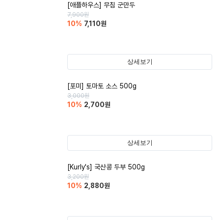
[애플하우스] 무침 군만두
7,900
원
10
%
7,110
원
상세보기
[포미] 토마토 소스 500g
3,000
원
10
%
2,700
원
상세보기
[Kurly's] 국산콩 두부 500g
3,200
원
10
%
2,880
원