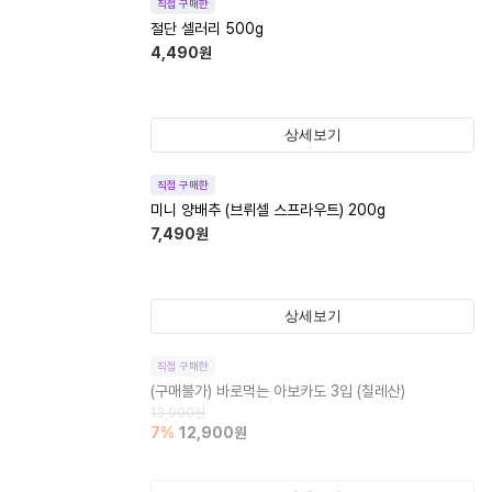
직접 구매한
절단 셀러리 500g
4,490
원
상세보기
직접 구매한
미니 양배추 (브뤼셀 스프라우트) 200g
7,490
원
상세보기
직접 구매한
(구매불가)
바로먹는 아보카도 3입 (칠레산)
13,900
원
7
%
12,900
원