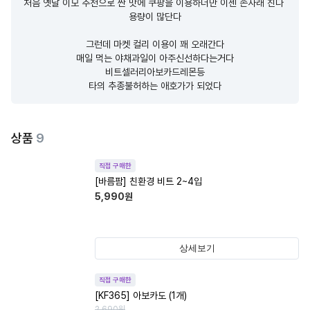
처음 옛날 이모 추천으로 싼 맛에 쿠팡을 이용하더만 이젠 손사래 친다 
용량이 많단다

그런데 마켓 컬리 이용이 꽤 오래간다

매일 먹는 야채과일이 아주신선하다는거다

비트셀러리아보카드레몬등

타의 추종불허하는 애호가가 되었다
상품
9
직접 구매한
[바름팜] 친환경 비트 2~4입
5,990
원
상세보기
직접 구매한
[KF365] 아보카도 (1개)
2,690
원