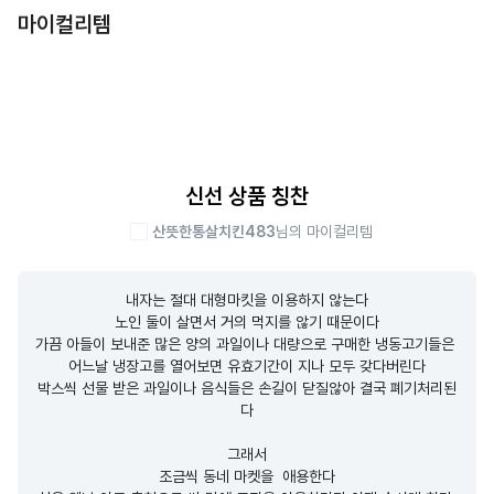
마이컬리템
신선 상품 칭찬
산뜻한통살치킨483
님의 마이컬리템
내자는 절대 대형마킷을 이용하지 않는다

노인 둘이 살면서 거의 먹지를 않기 때문이다

가끔 아들이 보내준 많은 양의 과일이나 대량으로 구매한 냉동고기들은 
어느날 냉장고를 열어보면 유효기간이 지나 모두 갖다버린다

박스씩 선물 받은 과일이나 음식들은 손길이 닫질않아 결국 폐기처리된
다

그래서

조금씩 동네 마켓을  애용한다
