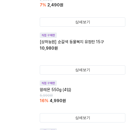
7
%
2,490
원
상세보기
직접 구매한
[상하농원] 순갈색 동물복지 유정란 15구
10,980
원
상세보기
직접 구매한
왕레몬 550g (4입)
5,990
원
16
%
4,990
원
상세보기