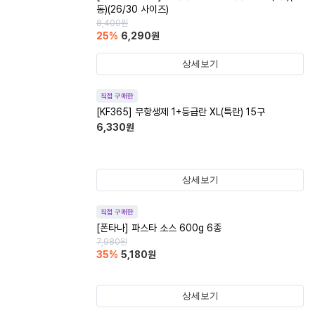
동)(26/30 사이즈)
8,400
원
25
%
6,290
원
상세보기
직접 구매한
[KF365] 무항생제 1+등급란 XL(특란) 15구
6,330
원
상세보기
직접 구매한
[폰타나] 파스타 소스 600g 6종
7,980
원
35
%
5,180
원
상세보기