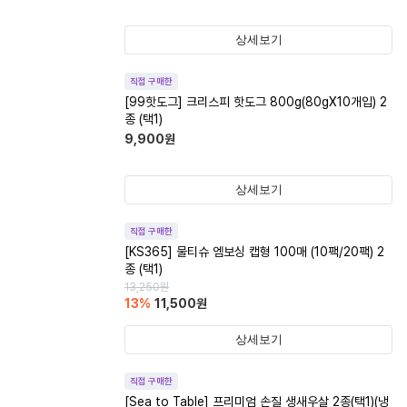
상세보기
직접 구매한
[99핫도그] 크리스피 핫도그 800g(80gX10개입) 2
종 (택1)
9,900
원
상세보기
직접 구매한
[KS365] 물티슈 엠보싱 캡형 100매 (10팩/20팩) 2
종 (택1)
13,250
원
13
%
11,500
원
상세보기
직접 구매한
[Sea to Table] 프리미엄 손질 생새우살 2종(택1)(냉