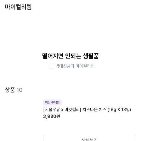
마이컬리템
떨어지면 안되는 생필품
박대성
님의 마이컬리템
상품
10
직접 구매한
[서울우유 x 마켓컬리] 치즈다운 치즈 (18g X 13입)
3,980
원
상세보기