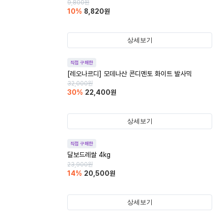
9,800
원
10
%
8,820
원
상세보기
직접 구매한
[레오나르디] 모데나산 콘디멘토 화이트 발사믹
32,000
원
30
%
22,400
원
상세보기
직접 구매한
달보드레쌀 4kg
23,900
원
14
%
20,500
원
상세보기