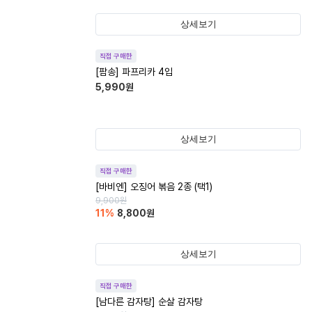
상세보기
직접 구매한
[팜송] 파프리카 4입
5,990
원
상세보기
직접 구매한
[바비엔] 오징어 볶음 2종 (택1)
9,900
원
11
%
8,800
원
상세보기
직접 구매한
[남다른 감자탕] 순살 감자탕