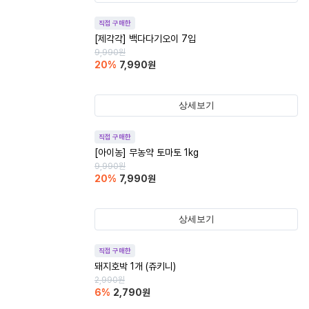
직접 구매한
[제각각] 백다다기오이 7입
9,990
원
20
%
7,990
원
상세보기
직접 구매한
[아이농] 무농약 토마토 1kg
9,990
원
20
%
7,990
원
상세보기
직접 구매한
돼지호박 1개 (쥬키니)
2,990
원
6
%
2,790
원