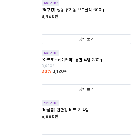
직접 구매한
[퀵쿠킹] 냉동 유기농 브로콜리 600g
8,490
원
상세보기
직접 구매한
[아르토스베이커리] 통밀 식빵 330g
3,900
원
20
%
3,120
원
상세보기
직접 구매한
[바름팜] 친환경 비트 2~4입
5,990
원