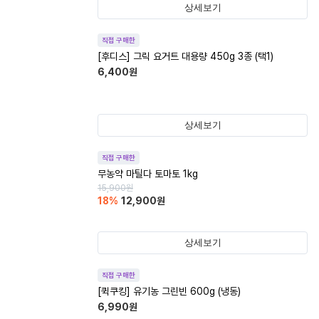
상세보기
직접 구매한
[후디스] 그릭 요거트 대용량 450g 3종 (택1)
6,400
원
상세보기
직접 구매한
무농약 마틸다 토마토 1kg
15,900
원
18
%
12,900
원
상세보기
직접 구매한
[퀵쿠킹] 유기농 그린빈 600g (냉동)
6,990
원