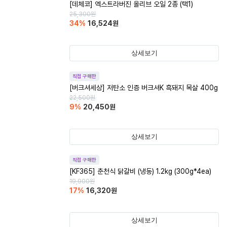
[데체코] 엑스트라버진 올리브 오일 2종 (택1)
25,300
원
34
%
16,524
원
상세보기
직접 구매한
[버크셔세상] 저탄소 인증 버크셔K 흑돼지 목살 400g
22,500
원
9
%
20,450
원
상세보기
직접 구매한
[KF365] 춘천식 닭갈비 (냉동) 1.2kg (300g*4ea)
19,900
원
17
%
16,320
원
상세보기