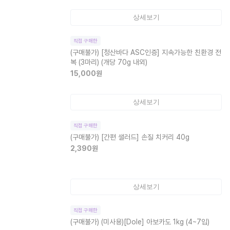
상세보기
직접 구매한
(구매불가)
[청산바다 ASC인증] 지속가능한 친환경 전
복 (3마리) (개당 70g 내외)
15,000
원
상세보기
직접 구매한
(구매불가)
[간편 샐러드] 손질 치커리 40g
2,390
원
상세보기
직접 구매한
(구매불가)
(미사용)[Dole] 아보카도 1kg (4~7입)