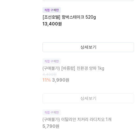
직접 구매한
[조선호텔] 함박스테이크 520g
13,400
원
상세보기
직접 구매한
(구매불가)
[바름팜] 친환경 양파 1kg
4,490
원
11
%
3,990
원
상세보기
직접 구매한
(구매불가)
이탈리안 치커리 라디치오 1개
5,790
원