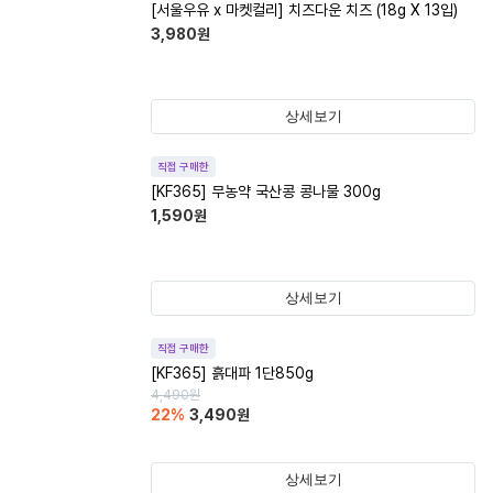
[서울우유 x 마켓컬리] 치즈다운 치즈 (18g X 13입)
3,980
원
상세보기
직접 구매한
[KF365] 무농약 국산콩 콩나물 300g
1,590
원
상세보기
직접 구매한
[KF365] 흙대파 1단850g
4,490
원
22
%
3,490
원
상세보기