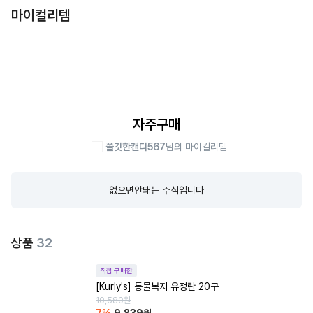
마이컬리템
자주구매
쫄깃한캔디567
님의 마이컬리템
없으면안돼는 주식입니다
상품
32
직접 구매한
[Kurly's] 동물복지 유정란 20구
10,580
원