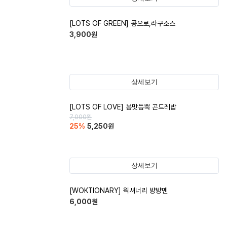
[LOTS OF GREEN] 콩으로,라구소스
3,900
원
상세보기
[LOTS OF LOVE] 봄맛듬뿍 곤드레밥
7,000
원
25
%
5,250
원
상세보기
[WOKTIONARY] 웍셔너리 뱡뱡멘
6,000
원