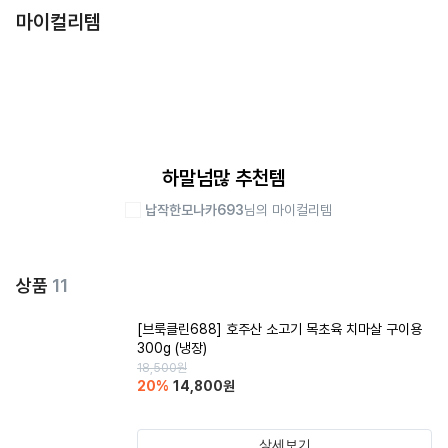
마이컬리템
하말넘많 추천템
납작한모나카693
님의 마이컬리템
상품
11
[브룩클린688] 호주산 소고기 목초육 치마살 구이용
300g (냉장)
18,500
원
20
%
14,800
원
상세보기