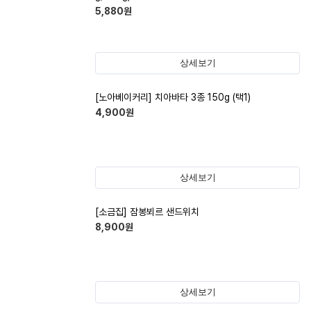
5,880
원
상세보기
[노아베이커리] 치아바타 3종 150g (택1)
4,900
원
상세보기
[소금집] 잠봉뵈르 샌드위치
8,900
원
상세보기