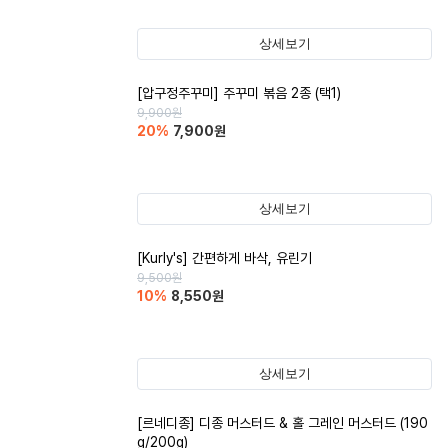
상세보기
[압구정주꾸미] 주꾸미 볶음 2종 (택1)
9,900
원
20
%
7,900
원
상세보기
[Kurly's] 간편하게 바삭, 유린기
9,500
원
10
%
8,550
원
상세보기
[르네디종] 디종 머스터드 & 홀 그레인 머스터드 (190
g/200g)