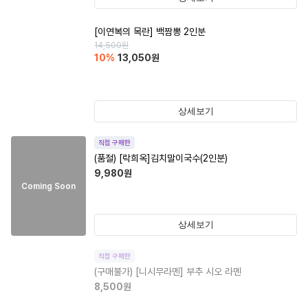
[이연복의 목란] 백짬뽕 2인분
14,500
원
10
%
13,050
원
상세보기
직접 구매한
(품절)
[락희옥]김치말이국수(2인분)
9,980
원
Coming Soon
상세보기
직접 구매한
(구매불가)
[니시무라멘] 부추 시오 라멘
8,500
원