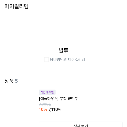
마이컬리템
별루
냠냐밍
님의 마이컬리템
상품
5
직접 구매한
[애플하우스] 무침 군만두
7,900
원
10
%
7,110
원
상세보기