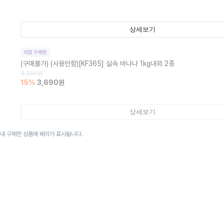
상세보기
직접 구매한
(구매불가)
(사용안함)[KF365] 실속 바나나 1kg내외 2종
4,390
원
15
%
3,690
원
상세보기
이내 구매한 상품에 배지가 표시됩니다.