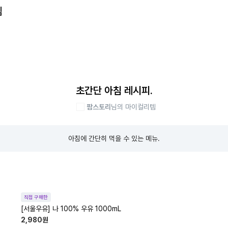
템
초간단 아침 레시피.
팜스토리
님의 마이컬리템
아침에 간단히 먹을 수 있는 메뉴.
직접 구매한
[서울우유] 나 100% 우유 1000mL
2,980
원