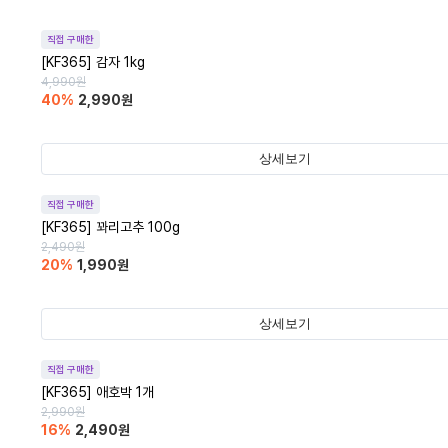
직접 구매한
[KF365] 감자 1kg
4,990
원
40
%
2,990
원
상세보기
직접 구매한
[KF365] 꽈리고추 100g
2,490
원
20
%
1,990
원
상세보기
직접 구매한
[KF365] 애호박 1개
2,990
원
16
%
2,490
원