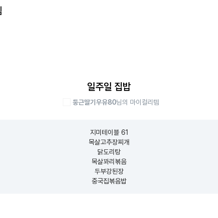
템
일주일 집밥
둥근딸기우유80
님의 마이컬리템
지미테이블 61

목살고추장찌개

닭도리탕

목살꽈리볶음

두부강된장

중국집볶음밥