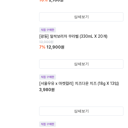
10
%
2,160
원
상세보기
직접 구매한
[광동] 밀싹보리차 무라벨 (330mL X 20개)
13,900
원
7
%
12,900
원
상세보기
직접 구매한
[서울우유 x 마켓컬리] 치즈다운 치즈 (18g X 13입)
3,980
원
상세보기
직접 구매한