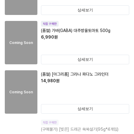
상세보기
직접 구매한
(품절)
가바(GABA) 대추방울토마토 500g
6,990
원
Coming Soon
상세보기
(품절)
[아그리폼] 그라나 파다노 그라인더
14,980
원
Coming Soon
상세보기
직접 구매한
(구매불가)
[빚은] 드래곤 쑥쑥설기(95g*4개입)