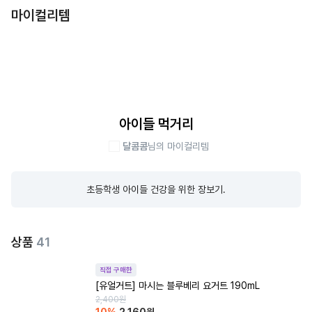
마이컬리템
아이들 먹거리
달콤콤
님의 마이컬리템
초등학생 아이들 건강을 위한 장보기.
상품
41
직접 구매한
[유얼거트] 마시는 블루베리 요거트 190mL
2,400
원