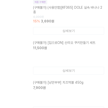
직접 구매한
(구매불가)
(사용안함)[KF365] DOLE 실속 바나나 2
종
4,390
원
15
%
3,690
원
상세보기
(구매불가)
[집으로ON] 산리오 쿠키만들기 세트
11,500
원
상세보기
(구매불가)
[낭만부부] 치즈떡볼 450g
7,900
원