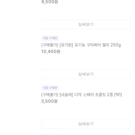
9,500
원
상세보기
직접 구매한
(구매불가)
[유가원] 유기농 구미베어 젤리 250g
10,400
원
상세보기
직접 구매한
(구매불가)
[네슬레] 다막 스퀘어 초콜릿 2종 (택1)
3,500
원
상세보기