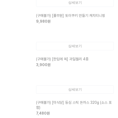
상세보기
(구매불가)
[풀무원] 토이쿠키 만들기 캐치티니핑
9,980
원
상세보기
(구매불가)
[한입에 쏙] 과일젤리 4종
3,900
원
상세보기
(구매불가)
[미식당] 등심 스틱 돈까스 320g (소스 포
함)
7,480
원