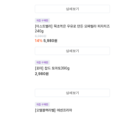
상세보기
직접 구매한
[이스트밸리] 목초먹은 우유로 만든 모짜렐라 피자치즈
240g
6,980
원
14
%
5,980
원
상세보기
직접 구매한
[포미] 찹드 토마토390g
2,980
원
상세보기
직접 구매한
[오뗄블랙라벨] 에센프리마