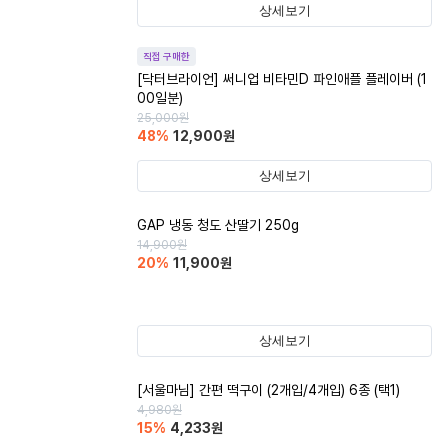
상세보기
직접 구매한
[닥터브라이언] 써니업 비타민D 파인애플 플레이버 (1
00일분)
25,000
원
48
%
12,900
원
상세보기
GAP 냉동 청도 산딸기 250g
14,900
원
20
%
11,900
원
상세보기
[서울마님] 간편 떡구이 (2개입/4개입) 6종 (택1)
4,980
원
15
%
4,233
원