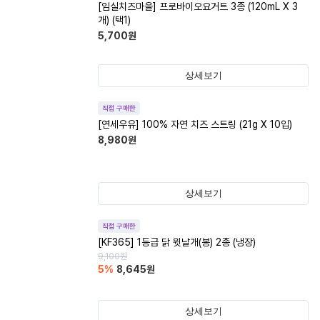
[임실치즈마을] 프로바이오요거트 3종 (120mL X 3
개) (택1)
5,700
원
상세보기
직접 구매한
[연세우유] 100% 자연 치즈 스트링 (21g X 10입)
8,980
원
상세보기
직접 구매한
[KF365] 1등급 닭 윗날개(봉) 2종 (냉장)
9,100
원
5
%
8,645
원
상세보기