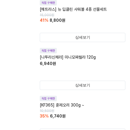
직접 구매한
[헤트라스] 뉴 딥클린 샤워볼 4종 선물세트
15,000
원
41
%
8,800
원
상세보기
직접 구매한
[나투라신체라] 미니모짜렐라 120g
6,940
원
상세보기
직접 구매한
[KF365] 훈제오리 300g ~
10,500
원
35
%
6,740
원