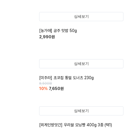
상세보기
[농가애] 공주 맛밤 50g
2,990
원
상세보기
[미주라] 초코칩 통밀 도너츠 230g
8,500
원
10
%
7,650
원
상세보기
[외계인방앗간] 우리쌀 모닝빵 400g 3종 (택1)