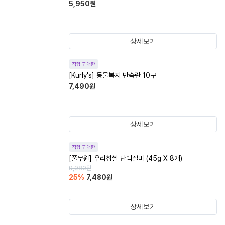
5,950
원
상세보기
직접 구매한
[Kurly's] 동물복지 반숙란 10구
7,490
원
상세보기
직접 구매한
[풀무원] 우리찹쌀 단백절미 (45g X 8개)
9,980
원
25
%
7,480
원
상세보기