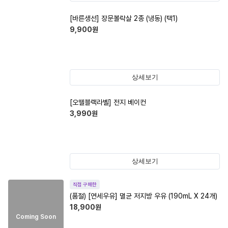
[바른생선] 장문볼락살 2종 (냉동) (택1)
9,900
원
상세보기
[오뗄블랙라벨] 전지 베이컨
3,990
원
상세보기
직접 구매한
(품절)
[연세우유] 멸균 저지방 우유 (190mL X 24개)
18,900
원
Coming Soon