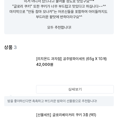
이거 어디서 샀느냐고 물어볼 정도로 맛있구요^^*

”글로리 쿠키“ 또한 쿠키가 너무 부드럽고 맛있다고 하십니다~~^^

마지막으로 ”안동 참마 모나카“는 어르신들을 포함하여 아이들까지도 
부드러운 팥맛에 반하더라구요^^

모두 추천합니다!
상품
3
[리치몬드 과자점] 공주밤파이세트 (65g X 10개)
42,000
원
상세보기
밤을 좋아하신다면 촉촉하고 부드러운 밤파이 선물용으로 추천합니다!
[선물세트] 글로리베이커리 쿠키 3종 (택1)