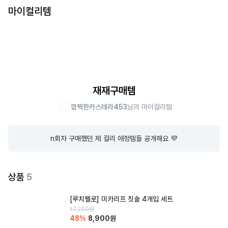
마이컬리템
재재구매템
깜찍한카스테라453
님의 마이컬리템
n회차 구매했던 제 컬리 애정템들 공개해요 💜
상품
5
[루치펠로] 미카리프 칫솔 4개입 세트
17,200
원
48
%
8,900
원