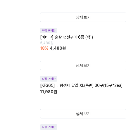
상세보기
직접 구매한
[비비고] 순살 생선구이 6종 (택1)
5,480
원
18
%
4,480
원
상세보기
직접 구매한
[KF365] 무항생제 달걀 XL(특란) 30구(15구*2ea)
11,980
원
상세보기
직접 구매한