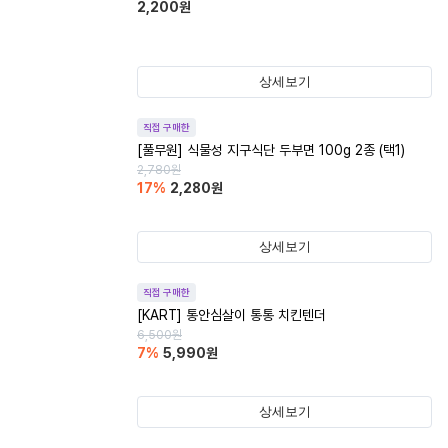
2,200
원
상세보기
직접 구매한
[풀무원] 식물성 지구식단 두부면 100g 2종 (택1)
2,780
원
17
%
2,280
원
상세보기
직접 구매한
[KART] 통안심살이 통통 치킨텐더
6,500
원
7
%
5,990
원
상세보기