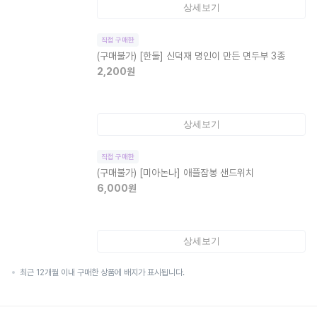
상세보기
직접 구매한
(구매불가)
[한둘] 신덕재 명인이 만든 면두부 3종
2,200
원
상세보기
직접 구매한
(구매불가)
[미아논나] 애플잠봉 샌드위치
6,000
원
상세보기
최근 12개월 이내 구매한 상품에 배지가 표시됩니다.