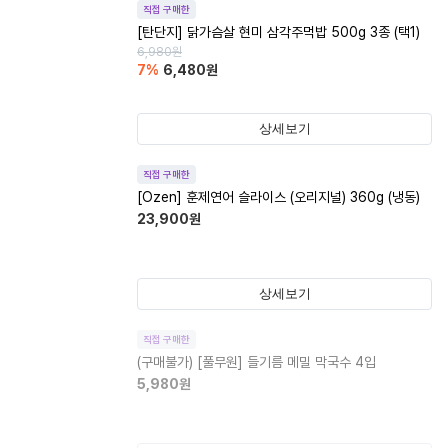
직접 구매한
[탄단지] 닭가슴살 현미 삼각주먹밥 500g 3종 (택1)
6,980
원
7
%
6,480
원
상세보기
직접 구매한
[Ozen] 훈제연어 슬라이스 (오리지널) 360g (냉동)
23,900
원
상세보기
직접 구매한
(구매불가)
[풀무원] 들기름 메밀 막국수 4입
5,980
원