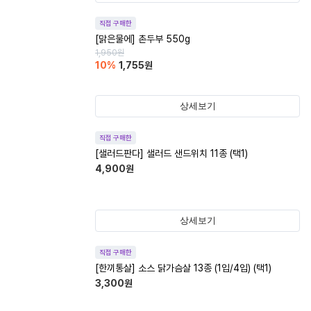
직접 구매한
[맑은물에] 촌두부 550g
1,950
원
10
%
1,755
원
상세보기
직접 구매한
[샐러드판다] 샐러드 샌드위치 11종 (택1)
4,900
원
상세보기
직접 구매한
[한끼통살] 소스 닭가슴살 13종 (1입/4입) (택1)
3,300
원