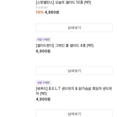
[스윗밸런스] 오늘의 샐러드 10종 (택1)
5,400
원
10
%
4,860
원
상세보기
직접 구매한
[샐러드판다] 그레인 볼 샐러드 4종 (택1)
6,900
원
상세보기
직접 구매한
[쉐푸드] B.E.L.T 샌드위치 & 닭가슴살 흑임자 샌드위
치 (택1)
4,900
원
상세보기