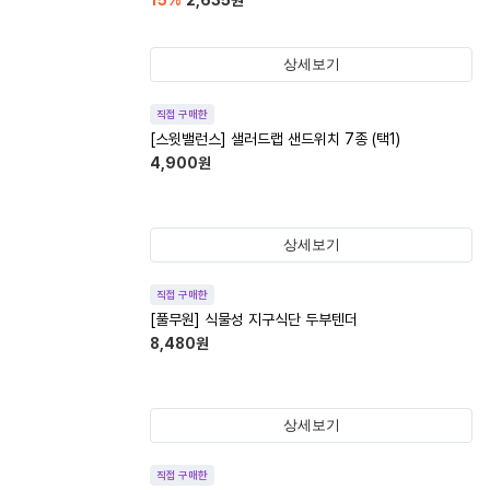
15
%
2,635
원
상세보기
직접 구매한
[스윗밸런스] 샐러드랩 샌드위치 7종 (택1)
4,900
원
상세보기
직접 구매한
[풀무원] 식물성 지구식단 두부텐더
8,480
원
상세보기
직접 구매한