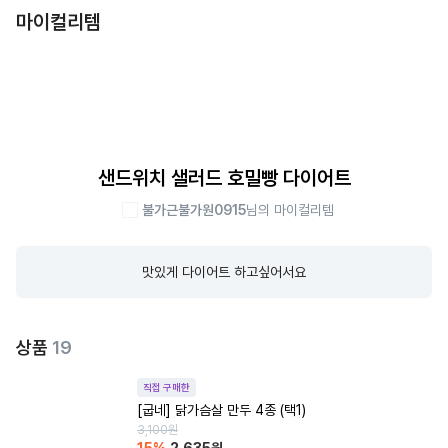
마이컬리템
샌드위치 샐러드 호밀빵 다이어트
불가근불가원0915
님의 마이컬리템
맛있게 다이어트 하고싶어서요
상품
19
직접 구매한
[굽네] 닭가슴살 만두 4종 (택1)
3,100
원