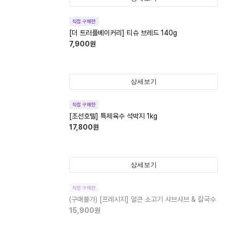
직접 구매한
[더 트러플베이커리] 티슈 브레드 140g
7,900
원
상세보기
직접 구매한
[조선호텔] 특제육수 석박지 1kg
17,800
원
상세보기
직접 구매한
(구매불가)
[프레시지] 얼큰 소고기 샤브샤브 & 칼국수
15,900
원