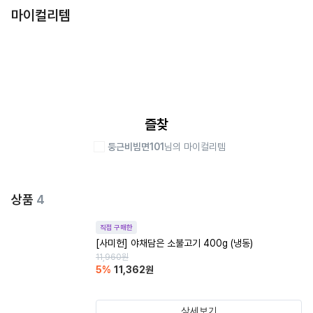
마이컬리템
즐찾
둥근비빔면101
님의 마이컬리템
상품
4
직접 구매한
[사미헌] 야채담은 소불고기 400g (냉동)
11,960
원
5
%
11,362
원
상세보기