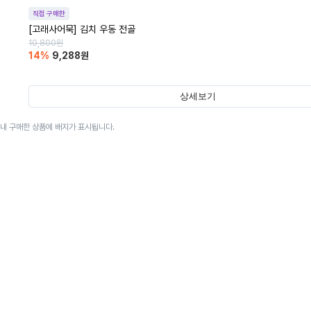
직접 구매한
[고래사어묵] 김치 우동 전골
10,800
원
14
%
9,288
원
상세보기
이내 구매한 상품에 배지가 표시됩니다.