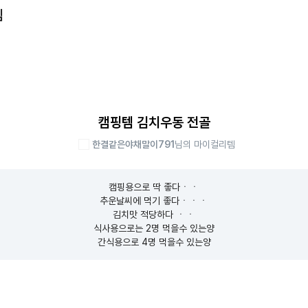
템
캠핑템 김치우동 전골
한결같은야채말이791
님의 마이컬리템
캠핑용으로 딱 좋다ㆍㆍ

추운날씨에 먹기 좋다ㆍㆍㆍ

김치맛 적당하다 ㆍㆍ

식사용으로는 2명 먹을수 있는양

간식용으로 4명 먹을수 있는양