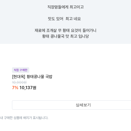
직장맘들에게 최고이고

맛도 있어  최고 네요  

재료에 조개살 무 황태 요것이 들어가니

황태 콩나물국 맛 최고 입니당
직접 구매한
[현대옥] 황태콩나물 국밥
10,900
원
7
%
10,137
원
상세보기
이내 구매한 상품에 배지가 표시됩니다.