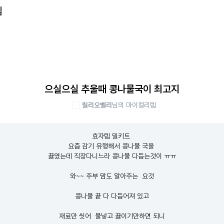
템
으실으실 추울때 콩나물국이 최고지
릴리오벨리
님의 마이컬리템
효자템 밀키트 

요즘 감기 유행해서 콩나물 국을 

끓였는데 직장다니느라 콩나물 다듬는것이 ㅠㅠ

와~~ 주부 맘도 알아주는  요것

콩나물 끝 다 다듬어져 있고

재료만 씻어  물넣고 끓이기만하면 되니
