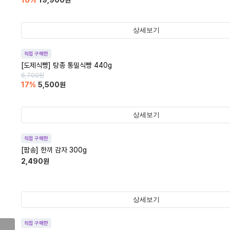
16
%
19,900
원
상세보기
직접 구매한
[도제식빵] 탕종 통밀식빵 440g
6,700
원
17
%
5,500
원
상세보기
직접 구매한
[팜송] 한끼 감자 300g
2,490
원
상세보기
직접 구매한