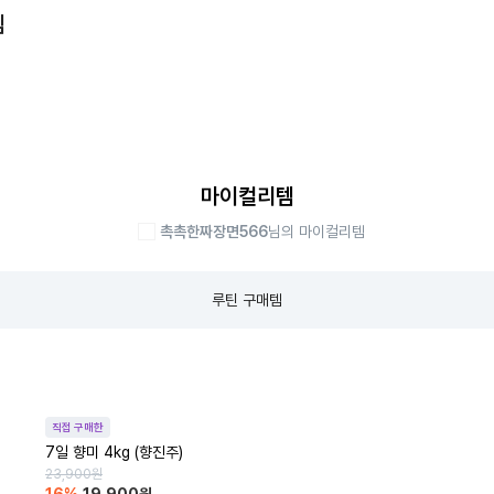
템
마이컬리템
촉촉한짜장면566
님의 마이컬리템
루틴 구매템
직접 구매한
7일 향미 4kg (향진주)
23,900
원