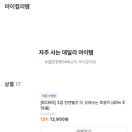
마이컬리템
자주 사는 데일리 아이템
수줍은전복144
님의 마이컬리템
상품
17
직접 구매한
[KS365] 3겹 천연펄프 더 오래쓰는 화장지 (40m X
18롤)
14,900
원
13
%
12,900
원
상세보기