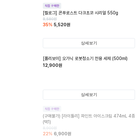
직접 구매한
[켈로그] 콘푸로스트 다크초코 시리얼 550g
8,580
원
35
%
5,520
원
상세보기
[폴리보이] 오가닉 로봇청소기 전용 세제 (500ml)
12,900
원
상세보기
직접 구매한
(구매불가)
[라이틀리] 파인트 아이스크림 474mL 4종
(택1)
8,900
원
22
%
6,900
원