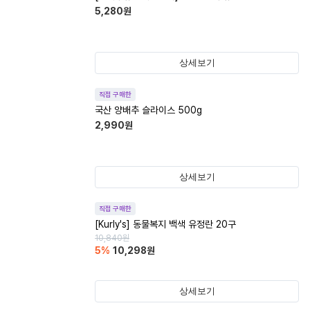
5,280
원
상세보기
직접 구매한
국산 양배추 슬라이스 500g
2,990
원
상세보기
직접 구매한
[Kurly's] 동물복지 백색 유정란 20구
10,840
원
5
%
10,298
원
상세보기