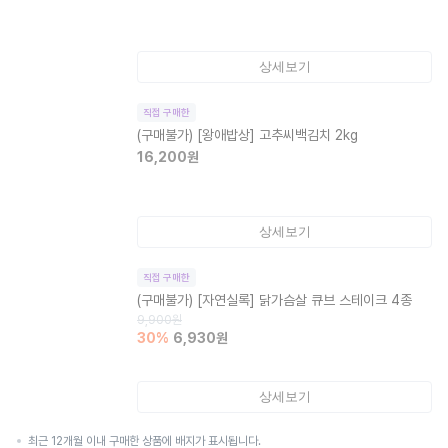
상세보기
직접 구매한
(구매불가)
[왕애밥상] 고추씨백김치 2kg
16,200
원
상세보기
직접 구매한
(구매불가)
[자연실록] 닭가슴살 큐브 스테이크 4종
9,900
원
30
%
6,930
원
상세보기
최근 12개월 이내 구매한 상품에 배지가 표시됩니다.