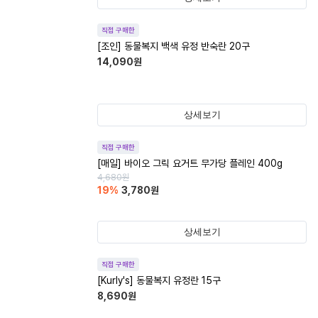
직접 구매한
[조인] 동물복지 백색 유정 반숙란 20구
14,090
원
상세보기
직접 구매한
[매일] 바이오 그릭 요거트 무가당 플레인 400g
4,680
원
19
%
3,780
원
상세보기
직접 구매한
[Kurly's] 동물복지 유정란 15구
8,690
원