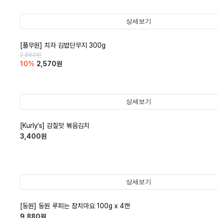
상세보기
[풀무원] 치자 김밥단무지 300g
2,860
원
10
%
2,570
원
상세보기
[Kurly's] 감칠맛 볶음김치
3,400
원
상세보기
[동원] 동원 루피는 참치마요 100g x 4캔
9,880
원