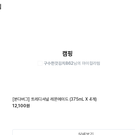
템
캠핑
구수한갓김치862
님의 마이컬리템
[분다버그] 트레디셔널 레몬에이드 (375mL X 4개)
12,100
원
상세보기