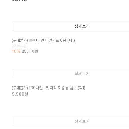
상세보기
(구매불가)
홈파티 인기 밀키트 6종 (택1)
27,900
원
10
%
25,110
원
상세보기
(구매불가)
[99치킨] 두 마리 & 윙봉 콤보 (택1)
9,900
원
상세보기