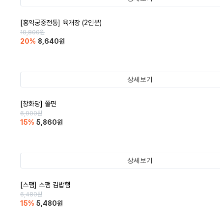
[홍익궁중전통] 육개장 (2인분)
10,800
원
20
%
8,640
원
상세보기
[창화당] 쫄면
6,900
원
15
%
5,860
원
상세보기
[스팸] 스팸 김밥햄
6,480
원
15
%
5,480
원