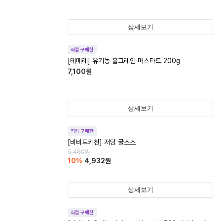
상세보기
직접 구매한
[테메레] 유기농 홀그레인 머스타드 200g
7,100
원
상세보기
직접 구매한
[비비드키친] 저당 굴소스
5,480
원
10
%
4,932
원
상세보기
직접 구매한