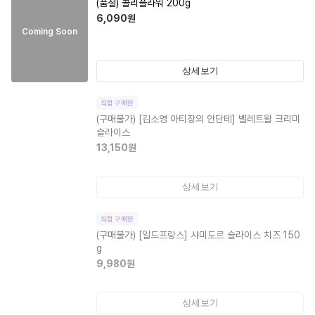
(품절)
콜리플라워 200g
6,090
원
Coming Soon
상세보기
직접 구매한
(구매불가)
[김소영 아티장의 안단테] 벨레트왈 크리미
슬라이스
13,150
원
상세보기
직접 구매한
(구매불가)
[일드프랑스] 샤미도르 슬라이스 치즈 150
g
9,980
원
상세보기