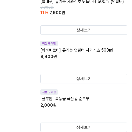
[발베로] 유기농 사과식초 위드마더 500ml (언필터)
8,900
원
11
%
7,900
원
상세보기
직접 구매한
[비비베르데] 유기농 언필터 사과식초 500ml
9,400
원
상세보기
직접 구매한
[풀무원] 특등급 국산콩 순두부
2,000
원
상세보기