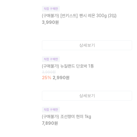
직접 구매한
(구매불가)
[썬키스트] 팬시 레몬 300g (3입)
3,990
원
상세보기
직접 구매한
(구매불가)
뉴질랜드 단호박 1통
3,990
원
25
%
2,990
원
상세보기
직접 구매한
(구매불가)
조선향미 현미 1kg
7,890
원