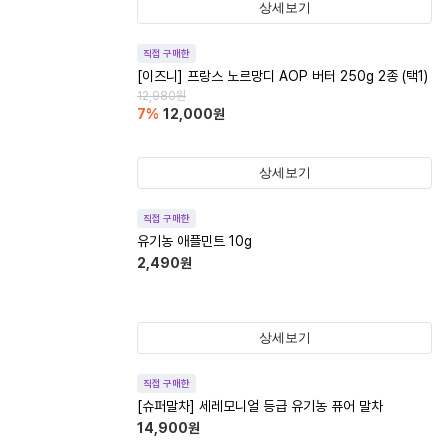
상세보기
직접 구매한
[이즈니] 프랑스 노르망디 AOP 버터 250g 2종 (택1)
12,980
원
7
%
12,000
원
상세보기
직접 구매한
유기농 애플민트 10g
2,490
원
상세보기
직접 구매한
[슈퍼말차] 세레모니얼 등급 유기농 퓨어 말차
14,900
원