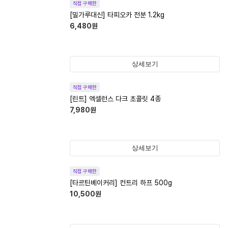
직접 구매한
[밀가루대신] 타피오카 전분 1.2kg
6,480
원
상세보기
직접 구매한
[린트] 엑셀런스 다크 초콜릿 4종
7,980
원
상세보기
직접 구매한
[타르틴베이커리] 컨트리 하프 500g
10,500
원