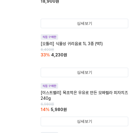
18,900
원
상세보기
직접 구매한
[오틀리] 식물성 귀리음료 1L 3종 (택1)
6,400
원
33
%
4,230
원
상세보기
직접 구매한
[이스트밸리] 목초먹은 우유로 만든 모짜렐라 피자치즈
240g
6,980
원
14
%
5,980
원
상세보기