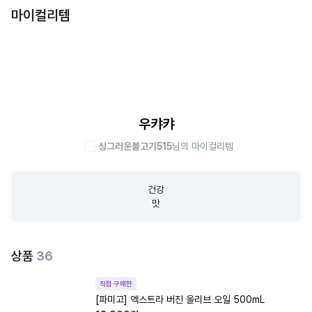
마이컬리템
우캬캬
싱그러운불고기515
님의 마이컬리템
건강

맛
상품
36
직접 구매한
[파미고] 엑스트라 버진 올리브 오일 500mL