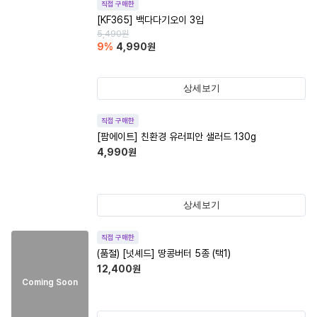
직접 구매한
[KF365] 백다다기오이 3입
5,490
원
9
%
4,990
원
상세보기
직접 구매한
[팜에이트] 친환경 유러피안 샐러드 130g
4,990
원
상세보기
직접 구매한
(품절)
[넛셰드] 땅콩버터 5종 (택1)
12,400
원
Coming Soon