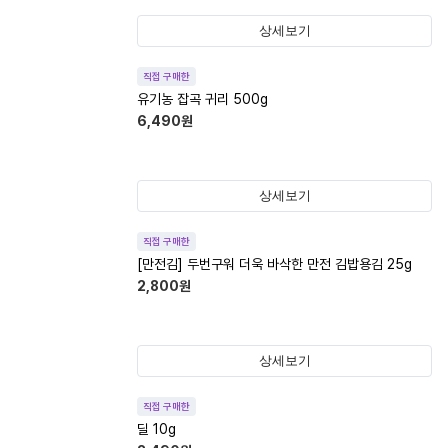
상세보기
직접 구매한
유기농 잡곡 귀리 500g
6,490
원
상세보기
직접 구매한
[만전김] 두번구워 더욱 바삭한 만전 김밥용김 25g
2,800
원
상세보기
직접 구매한
딜 10g