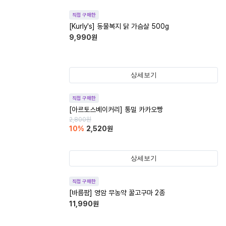
직접 구매한
[Kurly's] 동물복지 닭 가슴살 500g
9,990
원
상세보기
직접 구매한
[아르토스베이커리] 통밀 카카오빵
2,800
원
10
%
2,520
원
상세보기
직접 구매한
[바름팜] 영암 무농약 꿀고구마 2종
11,990
원