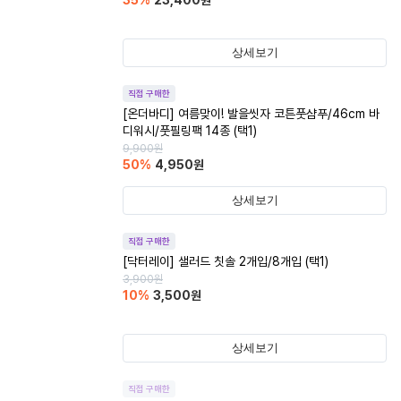
35
%
23,400
원
상세보기
직접 구매한
[온더바디] 여름맞이! 발을씻자 코튼풋샴푸/46cm 바
디워시/풋필링팩 14종 (택1)
9,900
원
50
%
4,950
원
상세보기
직접 구매한
[닥터레이] 샐러드 칫솔 2개입/8개입 (택1)
3,900
원
10
%
3,500
원
상세보기
직접 구매한