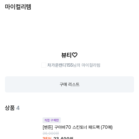
마이컬리템
뷰티🤍
차가운캔디155
님의 마이컬리템
구매 리스트
상품
4
직접 구매한
[벤튼] 구아바70 스킨토너 패드팩 (70매)
36,000
원