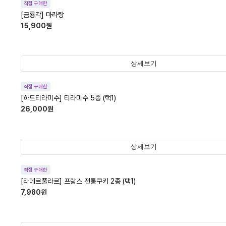
직접 구매한
[금룡각] 마라탕
15,900
원
상세보기
직접 구매한
[하트티라미수] 티라미수 5종 (택1)
26,000
원
상세보기
직접 구매한
[라메르풀라르] 프랑스 전통쿠키 2종 (택1)
7,980
원