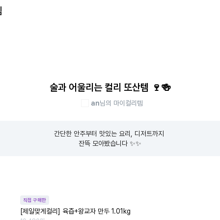
템
술과 어울리는 컬리 또산템 🍷🍻
an
님의 마이컬리템
간단한 안주부터 맛있는 요리, 디저트까지 

잔뜩 모아봤습니다 ✨✨
직접 구매한
[제일맞게컬리] 육즙+왕교자 만두 1.01kg