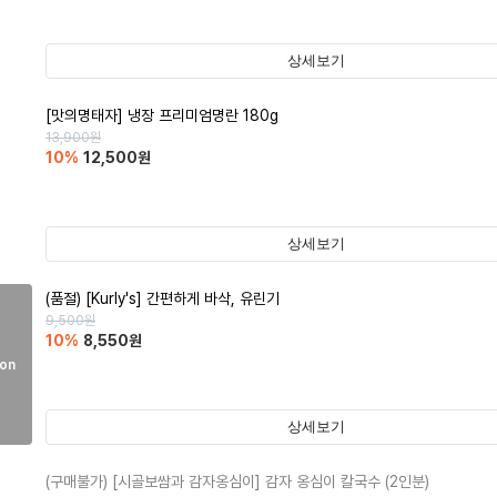
상세보기
[맛의명태자] 냉장 프리미엄명란 180g
13,900
원
10
%
12,500
원
상세보기
(품절)
[Kurly's] 간편하게 바삭, 유린기
9,500
원
10
%
8,550
원
on
상세보기
(구매불가)
[시골보쌈과 감자옹심이] 감자 옹심이 칼국수 (2인분)