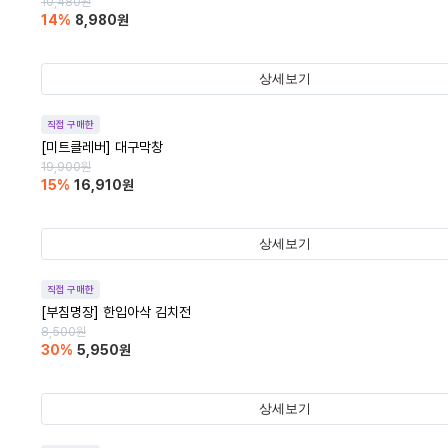
10,480
원
14
%
8,980
원
상세보기
직접 구매한
[미트클레버] 대구막창
19,900
원
15
%
16,910
원
상세보기
직접 구매한
[부침명장] 한입아삭 김치전
8,500
원
30
%
5,950
원
상세보기