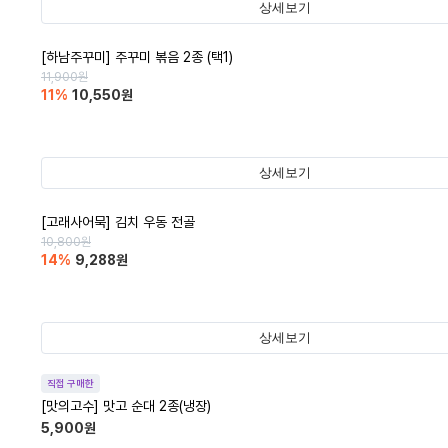
상세보기
[하남주꾸미] 주꾸미 볶음 2종 (택1)
11,900
원
11
%
10,550
원
상세보기
[고래사어묵] 김치 우동 전골
10,800
원
14
%
9,288
원
상세보기
직접 구매한
[맛의고수] 맛고 순대 2종(냉장)
5,900
원