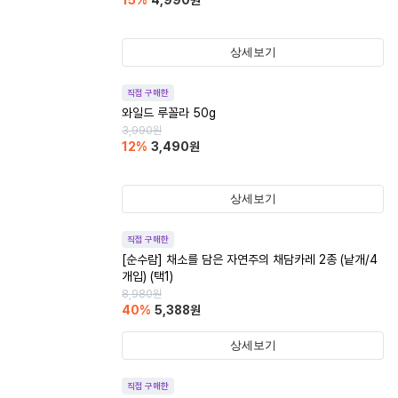
15
%
4,990
원
상세보기
직접 구매한
와일드 루꼴라 50g
3,990
원
12
%
3,490
원
상세보기
직접 구매한
[순수람] 채소를 담은 자연주의 채담카레 2종 (낱개/4
개입) (택1)
8,980
원
40
%
5,388
원
상세보기
직접 구매한