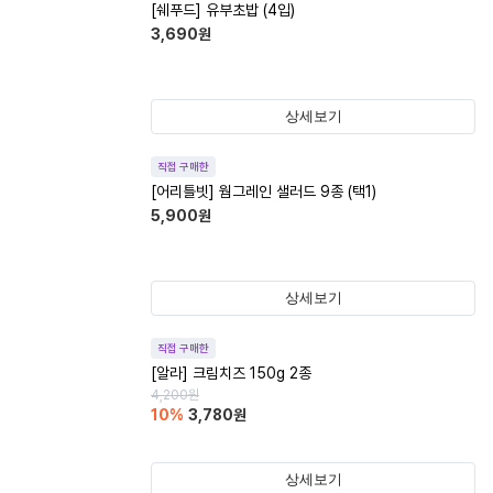
[쉐푸드] 유부초밥 (4입)
3,690
원
상세보기
직접 구매한
[어리틀빗] 웜그레인 샐러드 9종 (택1)
5,900
원
상세보기
직접 구매한
[알라] 크림치즈 150g 2종
4,200
원
10
%
3,780
원
상세보기