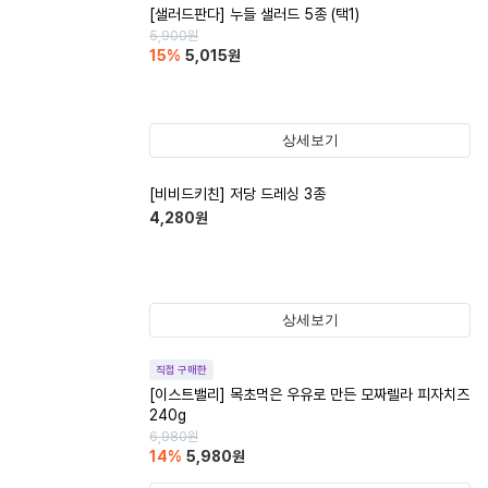
[샐러드판다] 누들 샐러드 5종 (택1)
5,900
원
15
%
5,015
원
상세보기
[비비드키친] 저당 드레싱 3종
4,280
원
상세보기
직접 구매한
[이스트밸리] 목초먹은 우유로 만든 모짜렐라 피자치즈
240g
6,980
원
14
%
5,980
원