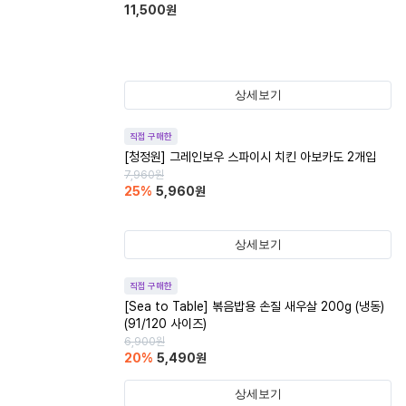
11,500
원
상세보기
직접 구매한
[청정원] 그레인보우 스파이시 치킨 아보카도 2개입
7,960
원
25
%
5,960
원
상세보기
직접 구매한
[Sea to Table] 볶음밥용 손질 새우살 200g (냉동)
(91/120 사이즈)
6,900
원
20
%
5,490
원
상세보기