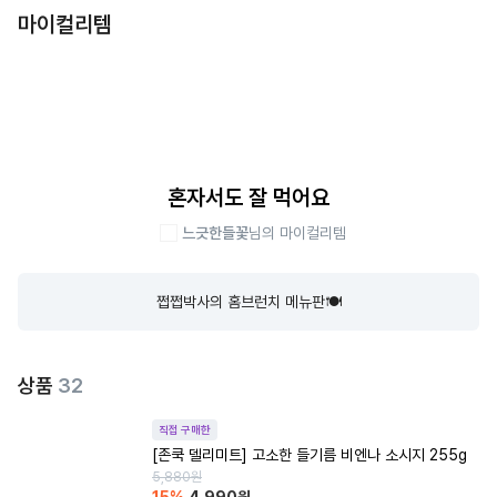
마이컬리템
혼자서도 잘 먹어요
느긋한들꽃
님의 마이컬리템
쩝쩝박사의 홈브런치 메뉴판🍽️
상품
32
직접 구매한
[존쿡 델리미트] 고소한 들기름 비엔나 소시지 255g
5,880
원