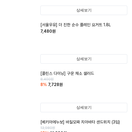
상세보기
[서울우유] 더 진한 순수 플레인 요거트 1.8L
7,480
원
상세보기
[콜린스 다이닝] 구운 채소 샐러드
8,400
원
8
%
7,728
원
상세보기
[베키아에누보] 바질모짜 치아바타 샌드위치 (3입)
13,980
원