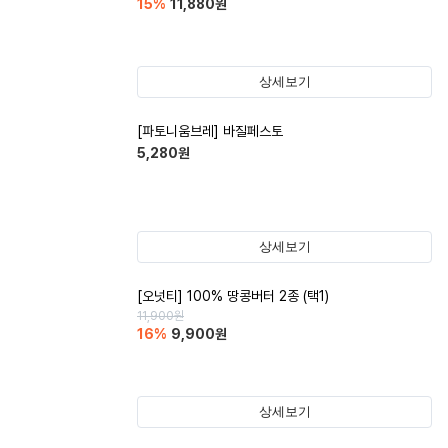
15
%
11,880
원
상세보기
[파토니움브레] 바질페스토
5,280
원
상세보기
[오넛티] 100% 땅콩버터 2종 (택1)
11,900
원
16
%
9,900
원
상세보기