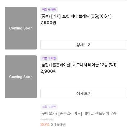
직접 구매한
(품절)
[리치] 포켓 피타 브레드 (65g X 6개)
7,900
원
Coming Soon
상세보기
직접 구매한
(품절)
[훕훕베이글] 시그니처 베이글 12종 (택1)
2,900
원
Coming Soon
상세보기
직접 구매한
(구매불가)
[존쿡델리미트] 베이글 샌드위치 2종
4,500
원
30
%
3,150
원