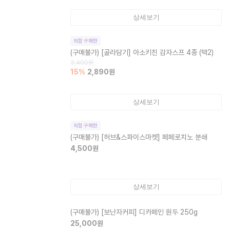
상세보기
직접 구매한
(구매불가)
[골라담기] 아소키친 감자스프 4종 (택2)
3,400
원
15
%
2,890
원
상세보기
직접 구매한
(구매불가)
[허브&스파이스마켓] 페페로치노 분쇄
4,500
원
상세보기
(구매불가)
[보난자커피] 디카페인 원두 250g
25,000
원