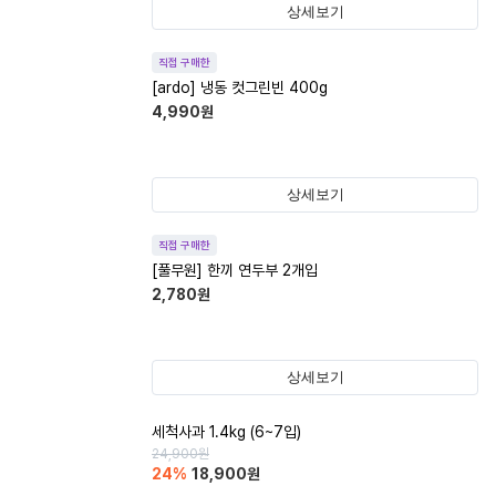
상세보기
직접 구매한
[ardo] 냉동 컷그린빈 400g
4,990
원
상세보기
직접 구매한
[풀무원] 한끼 연두부 2개입
2,780
원
상세보기
세척사과 1.4kg (6~7입)
24,900
원
24
%
18,900
원