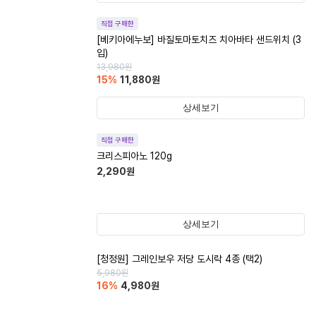
직접 구매한
[베키아에누보] 바질토마토치즈 치아바타 샌드위치 (3
입)
13,980
원
15
%
11,880
원
상세보기
직접 구매한
크리스피아노 120g
2,290
원
상세보기
[청정원] 그레인보우 저당 도시락 4종 (택2)
5,980
원
16
%
4,980
원