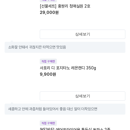
[선물세트] 홍쌍리 청매실원 2호
29,000
원
상세보기
소화잘 안돼서 귀찮지믄 타먹으면 맛있음
직접 구매한
사포리 디 포지타노 레몬캔디 350g
9,900
원
상세보기
새콤하고 안에 과즙처럼 들어있어서 좋음 대신 알이 더작았으면
직접 구매한
[KF365] 에어프라이어용 통등심 돈까스 2종