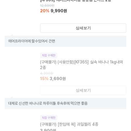
12,590
원
20
%
9,990
원
상세보기
에어프라이어에 할수있어서 간편
직접 구매한
(구매불가)
(사용안함)[KF365] 실속 바나나 1kg내외
2종
4,390
원
15
%
3,690
원
상세보기
대체로 신선한 바나나로 하루이틀 후숙후에 먹으면 좋음
직접 구매한
(구매불가)
[한입에 쏙] 과일젤리 4종
3,900
원