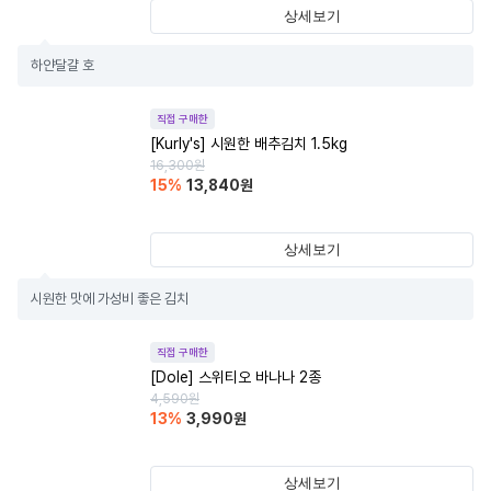
상세보기
하얀달걀 호
직접 구매한
[Kurly's] 시원한 배추김치 1.5kg
16,300
원
15
%
13,840
원
상세보기
시원한 맛에 가성비 좋은 김치
직접 구매한
[Dole] 스위티오 바나나 2종
4,590
원
13
%
3,990
원
상세보기