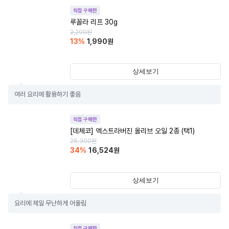
직접 구매한
루꼴라 리프 30g
2,290
원
13
%
1,990
원
상세보기
여러 요리에 활용하기 좋음
직접 구매한
[데체코] 엑스트라버진 올리브 오일 2종 (택1)
25,300
원
34
%
16,524
원
상세보기
요리에 제일 무난하게 어울림
직접 구매한