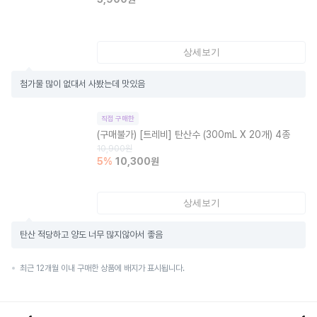
상세보기
첨가물 많이 없대서 사봤는데 맛있음
직접 구매한
(구매불가)
[트레비] 탄산수 (300mL X 20개) 4종
10,900
원
5
%
10,300
원
상세보기
탄산 적당하고 양도 너무 많지않아서 좋음
최근 12개월 이내 구매한 상품에 배지가 표시됩니다.