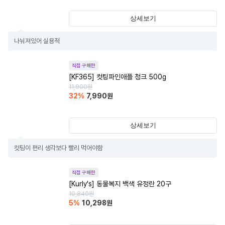
상세보기
나눠져있어 실용적
직접 구매한
[KF365] 컷팅파인애플 청크 500g
11,900
원
32
%
7,990
원
상세보기
컷팅이 편리 생각보다 빨리 먹어야함
직접 구매한
[Kurly's] 동물복지 백색 유정란 20구
10,840
원
5
%
10,298
원