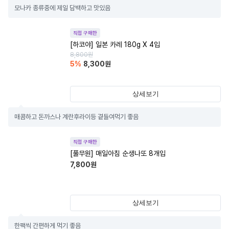
모나카 종류중에 제일 담백하고 맛있음
직접 구매한
[하코야] 일본 카레 180g X 4입
8,800
원
5
%
8,300
원
상세보기
매콤하고 돈까스나 계란후라이등 곁들여먹기 좋음
직접 구매한
[풀무원] 매일아침 순생나또 8개입
7,800
원
상세보기
한팩씩 간편하게 먹기 좋음