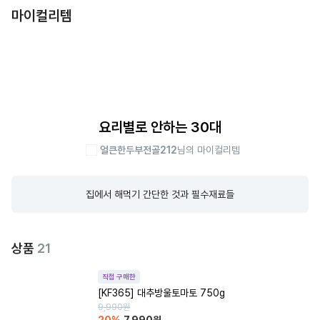
마이컬리템
요리별로 안하는 30대
얼큰한두부전골212
님의 마이컬리템
집에서 해먹기 간단한 것과 필수재료들
상품
21
직접 구매한
[KF365] 대추방울토마토 750g
9,990
원