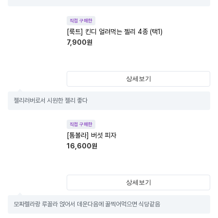
직접 구매한
[룩트] 킨디 얼려먹는 젤리 4종 (택1)
7,900
원
상세보기
젤리러버로서 시원한 젤리 좋다
직접 구매한
[톰볼라] 버섯 피자
16,600
원
상세보기
모짜렐라랑 루꼴라 얹어서 데운다음에 꿀찍어먹으면 식당같음