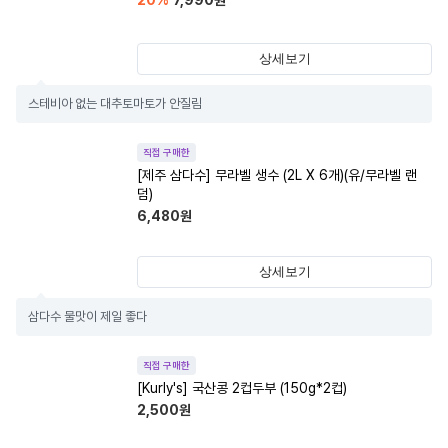
20
%
7,990
원
상세보기
스테비아 없는 대추토마토가 안질림
직접 구매한
[제주 삼다수] 무라벨 생수 (2L X 6개)(유/무라벨 랜
덤)
6,480
원
상세보기
삼다수 물맛이 제일 좋다
직접 구매한
[Kurly's] 국산콩 2컵두부 (150g*2컵)
2,500
원