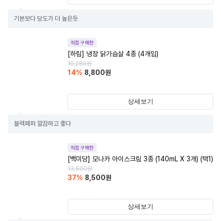
기본보다 당도가 더 높은듯
직접 구매한
[하림] 냉장 닭가슴살 4종 (4개입)
10,280
원
14
%
8,800
원
상세보기
블랙페퍼 깔끔하고 좋다
직접 구매한
[백미당] 모나카 아이스크림 3종 (140mL X 3개) (택1)
13,500
원
37
%
8,500
원
상세보기