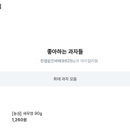
템
좋아하는 과자들
한결같은바베큐625
님의 마이컬리템
최애 과자 모음
[농심] 새우깡 90g
1,260
원