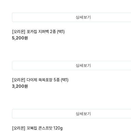
상세보기
[오리온] 포카칩 지퍼백 2종 (택1)
5,200
원
상세보기
[오리온] 다이제 쏙쏙포장 5종 (택1)
3,200
원
상세보기
[오리온] 꼬북칩 콘스프맛 120g