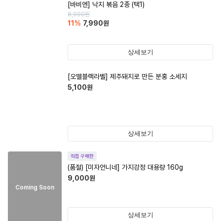
[바비엔] 낙지 볶음 2종 (택1)
8,990
원
11
%
7,990
원
상세보기
[오뗄블랙라벨] 제주돼지로 만든 분홍 소세지
5,100
원
상세보기
직접 구매한
(품절)
[미자언니네] 가지강정 대용량 160g
9,000
원
Coming Soon
상세보기