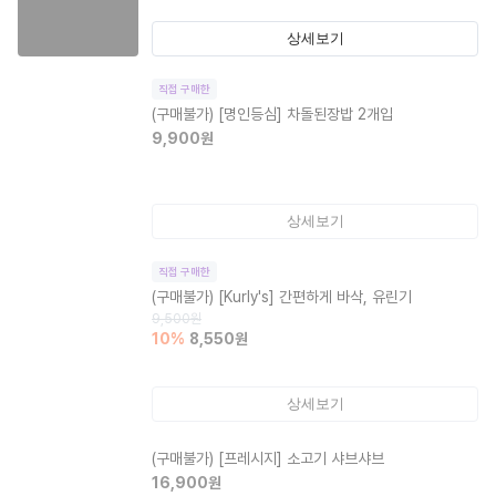
상세보기
직접 구매한
(구매불가)
[명인등심] 차돌된장밥 2개입
9,900
원
상세보기
직접 구매한
(구매불가)
[Kurly's] 간편하게 바삭, 유린기
9,500
원
10
%
8,550
원
상세보기
(구매불가)
[프레시지] 소고기 샤브샤브
16,900
원