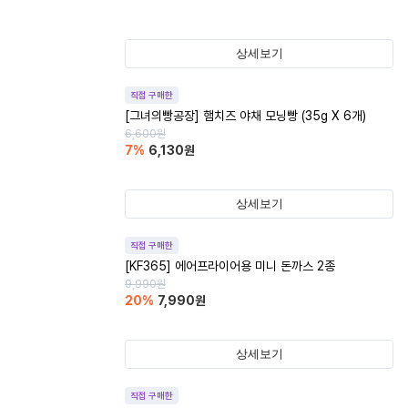
상세보기
직접 구매한
[그녀의빵공장] 햄치즈 야채 모닝빵 (35g X 6개)
6,600
원
7
%
6,130
원
상세보기
직접 구매한
[KF365] 에어프라이어용 미니 돈까스 2종
9,990
원
20
%
7,990
원
상세보기
직접 구매한