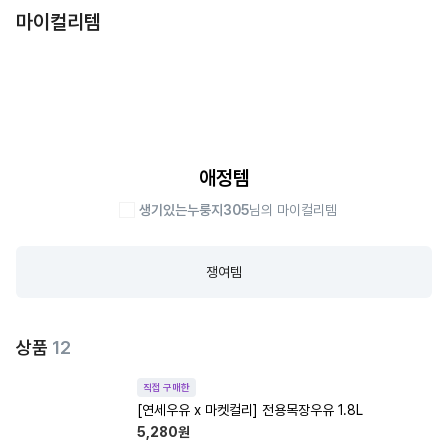
마이컬리템
애정템
생기있는누룽지305
님의 마이컬리템
쟁여템
상품
12
직접 구매한
[연세우유 x 마켓컬리] 전용목장우유 1.8L
5,280
원