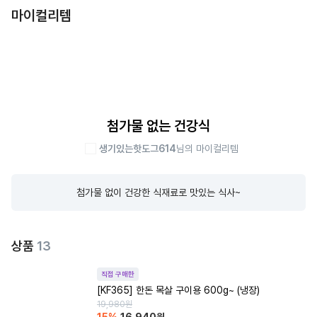
마이컬리템
첨가물 없는 건강식
생기있는핫도그614
님의 마이컬리템
첨가물 없이 건강한 식재료로 맛있는 식사~
상품
13
직접 구매한
[KF365] 한돈 목살 구이용 600g~ (냉장)
19,980
원