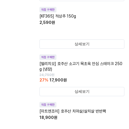
직접 구매한
[KF365] 적상추 150g
2,590
원
상세보기
직접 구매한
[델리치오] 호주산 소고기 목초육 안심 스테이크 250
g (냉장)
24,750
원
27
%
17,900
원
상세보기
직접 구매한
[미트엔조이] 호주산 치마살/살치살 반반팩
18,900
원