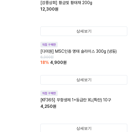
[강릉상회] 황금빛 황태채 200g
12,300
원
상세보기
직접 구매한
[다미원] MSC인증 명태 슬라이스 300g (냉동)
6,000
원
18
%
4,900
원
상세보기
직접 구매한
[KF365] 무항생제 1+등급란 XL(특란) 10구
4,250
원
상세보기