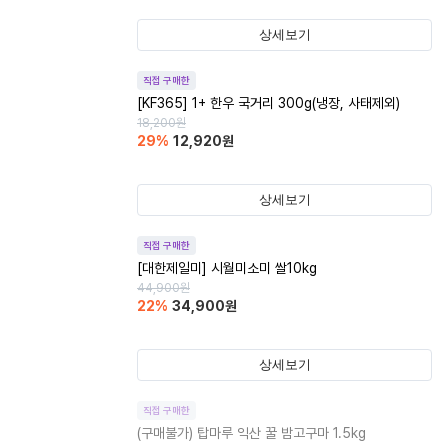
상세보기
직접 구매한
[KF365] 1+ 한우 국거리 300g(냉장, 사태제외)
18,200
원
29
%
12,920
원
상세보기
직접 구매한
[대한제일미] 시월미소미 쌀10kg
44,900
원
22
%
34,900
원
상세보기
직접 구매한
(구매불가)
탑마루 익산 꿀 밤고구마 1.5kg