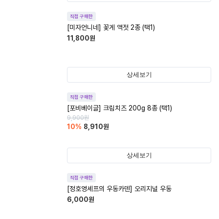
직접 구매한
[미자언니네] 꽃게 액젓 2종 (택1)
11,800
원
상세보기
직접 구매한
[포비베이글] 크림치즈 200g 8종 (택1)
9,900
원
10
%
8,910
원
상세보기
직접 구매한
[정호영셰프의 우동카덴] 오리지널 우동
6,000
원