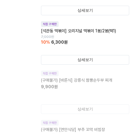
상세보기
직접 구매한
[석관동 떡볶이] 오리지널 떡볶이 1봉/2봉(택1)
7,000
원
10
%
6,300
원
상세보기
직접 구매한
(구매불가)
[바른식] 강릉식 짬뽕순두부 찌개
9,900
원
상세보기
직접 구매한
(구매불가)
[연안식당] 부추 꼬막 비빔장