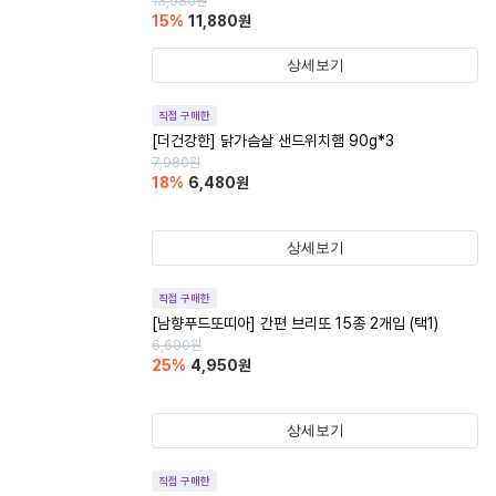
13,980
원
15
%
11,880
원
상세보기
직접 구매한
[더건강한] 닭가슴살 샌드위치햄 90g*3
7,980
원
18
%
6,480
원
상세보기
직접 구매한
[남향푸드또띠아] 간편 브리또 15종 2개입 (택1)
6,600
원
25
%
4,950
원
상세보기
직접 구매한