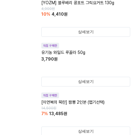
[YOZM] 블루베리 콩포트 그릭요거트 130g
4,900
원
10
%
4,410
원
상세보기
직접 구매한
유기농 와일드 루꼴라 50g
3,790
원
상세보기
직접 구매한
[이연복의 목란] 짬뽕 2인분 (맵기선택)
14,500
원
7
%
13,485
원
상세보기