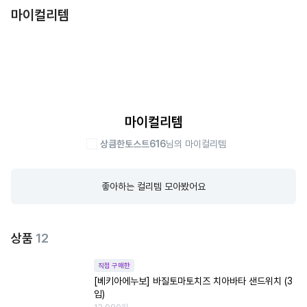
마이컬리템
마이컬리템
상큼한토스트616
님의 마이컬리템
좋아하는 컬리템 모아봤어요
상품
12
직접 구매한
[베키아에누보] 바질토마토치즈 치아바타 샌드위치 (3
입)