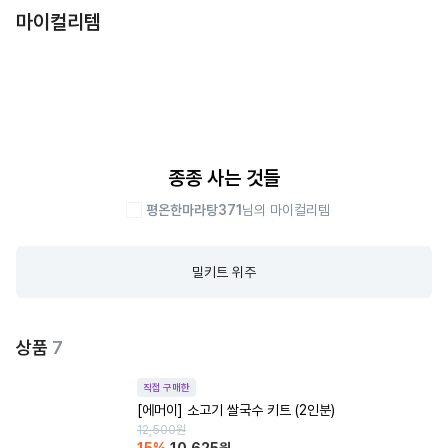
마이컬리템
종종 사는 것들
평온한마라탕371
님의 마이컬리템
밀키트 위주
상품
7
직접 구매한
[에머이] 소고기 쌀국수 키트 (2인분)
12,500
원