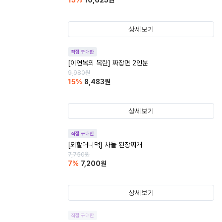
15
%
10,625
원
상세보기
직접 구매한
[이연복의 목란] 짜장면 2인분
9,980
원
15
%
8,483
원
상세보기
직접 구매한
[외할머니댁] 차돌 된장찌개
7,750
원
7
%
7,200
원
상세보기
직접 구매한