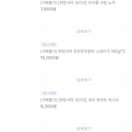
(구매불가)
[최현석의 쵸이닷] 트러플 크림 뇨끼
7,900
원
상세보기
직접 구매한
(구매불가)
최현석의 한돈한우함박 스테이크 180g*3
15,000
원
상세보기
직접 구매한
(구매불가)
[최현석의 쵸이닷] 새우 토마토 파스타
9,300
원
상세보기