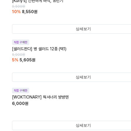
[Kurly's] 간편하게 바삭, 유린기
9,500
원
10
%
8,550
원
상세보기
직접 구매한
[샐러드판다] 병 샐러드 12종 (택1)
5,900
원
5
%
5,605
원
상세보기
직접 구매한
[WOKTIONARY] 웍셔너리 뱡뱡멘
6,000
원
상세보기