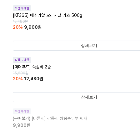
직접 구매한
[KF365] 메추리알 오리지날 카츠 500g
12,490
원
20
%
9,900
원
상세보기
직접 구매한
[마더푸드] 쪽갈비 2종
15,600
원
20
%
12,480
원
상세보기
직접 구매한
(구매불가)
[바른식] 강릉식 짬뽕순두부 찌개
9,900
원