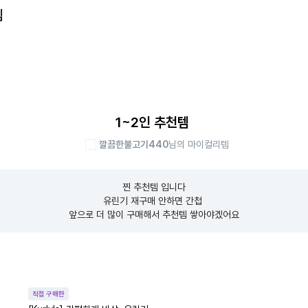
템
1~2인 추천템
깔끔한불고기440
님의 마이컬리템
찐 추천템 입니다

유린기 재구매 안하면 간첩 

앞으로 더 많이 구매해서 추천템 쌓아야겠어요
직접 구매한