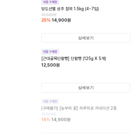
직접 구매한
당도선별 성주 참외 1.5kg (4~7입)
19,900
원
25
%
14,900
원
상세보기
직접 구매한
[근대골목단팥빵] 단팥빵 (125g X 5개)
12,500
원
상세보기
직접 구매한
(구매불가)
[농부의 꽃] 하루히로 카네이션 2종
17,900
원
16
%
14,900
원