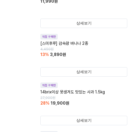
11,990
원
상세보기
직접 구매한
[스미후루] 감숙왕 바나나 2종
4,490
원
13
%
3,890
원
상세보기
직접 구매한
14brix이상 못생겨도 맛있는 사과 1.5kg
27,900
원
28
%
19,900
원
상세보기