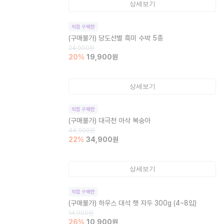
상세보기
직접 구매한
(구매불가)
당도선별 흑미 수박 5종
24,900
원
20
%
19,900
원
상세보기
직접 구매한
(구매불가)
대극천 아삭 복숭아
44,900
원
22
%
34,900
원
상세보기
직접 구매한
(구매불가)
하우스 대석 햇 자두 300g (4~8입)
14,900
원
26
%
10,900
원