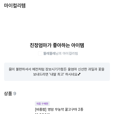
마이컬리템
친정엄마가 좋아하는 아이템
뚤레뚤레
님의 마이컬리템
몸이 불편하셔서 예전처럼 장보시기가힘든 울엄마 신선한 과일과 꽃을 
보내드리면 '내딸 최고' 하시네요💕
상품
9
직접 구매한
[바름팜] 영암 무농약 꿀고구마 2종