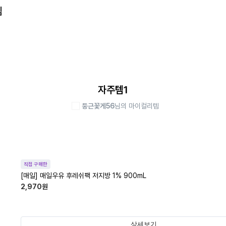
템
자주템1
둥근꽃게56
님의 마이컬리템
직접 구매한
[매일] 매일우유 후레쉬팩 저지방 1% 900mL
2,970
원
상세보기