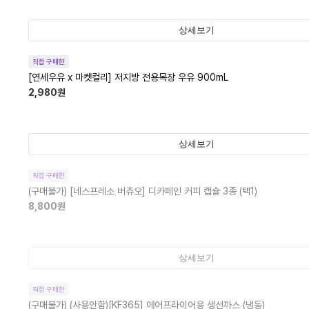
상세보기
직접 구매한
[연세우유 x 마켓컬리] 저지방 전용목장 우유 900mL
2,980
원
상세보기
직접 구매한
(구매불가)
[네스프레소 버츄오] 디카페인 커피 캡슐 3종 (택1)
8,800
원
상세보기
직접 구매한
(구매불가)
(사용안함)[KF365] 에어프라이어용 생선까스 (냉동)