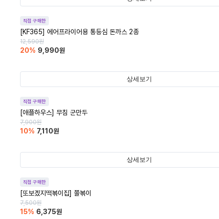
직접 구매한
[KF365] 에어프라이어용 통등심 돈까스 2종
12,590
원
20
%
9,990
원
상세보기
직접 구매한
[애플하우스] 무침 군만두
7,900
원
10
%
7,110
원
상세보기
직접 구매한
[또보겠지떡볶이집] 쫄볶이
7,500
원
15
%
6,375
원