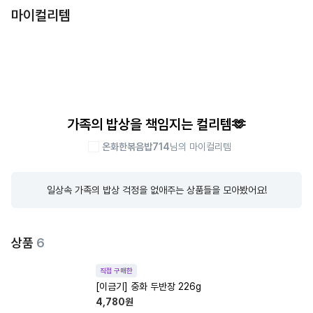
마이컬리템
가족의 밥상을 책임지는 컬리템🫶
온화한볶음밥714
님의 마이컬리템
일상속 가족의 밥상 걱정을 없애주는 상품들을 모아봤어요!
상품
6
직접 구매한
[이금기] 중화 두반장 226g
4,780
원