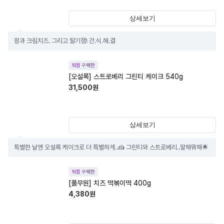
상세보기
참과 크림치즈. 그리고 딸기잼! 간.식.해.결
직접 구매한
[오설록] 스트로베리 그린티 케이크 540g
31,500
원
상세보기
특별한 날엔 오설록 케이크로 더 특별하게..🍰 그린티와 스트로베리..말해뭐해🌟
직접 구매한
[풀무원] 치즈 떡볶이떡 400g
4,380
원