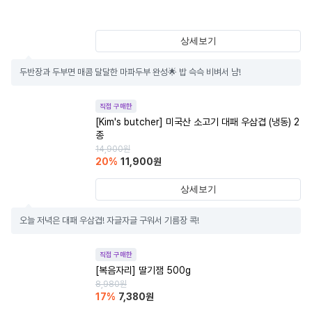
상세보기
두반장과 두부면 매콤 달달한 마파두부 완성🌟 밥 슥슥 비벼서 냠!
직접 구매한
[Kim's butcher] 미국산 소고기 대패 우삼겹 (냉동) 2
종
14,900
원
20
%
11,900
원
상세보기
오늘 저녁은 대패 우삼겹! 자글자글 구워서 기름장 콕!
직접 구매한
[복음자리] 딸기잼 500g
8,980
원
17
%
7,380
원