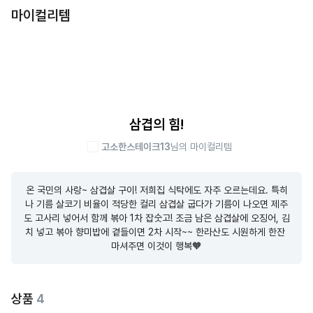
마이컬리템
삼겹의 힘!
고소한스테이크13
님의 마이컬리템
온 국민의 사랑~ 삼겹살 구이! 저희집 식탁에도 자주 오르는데요. 특히
나 기름 살코기 비율이 적당한 컬리 삼겹살 굽다가 기름이 나오면 제주
도 고사리 넣어서 함께 볶아 1차 잡숫고! 조금 남은 삼겹살에 오징어, 김
치 넣고 볶아 향미밥에 곁들이면 2차 시작~~ 한라산도 시원하게 한잔 
마셔주면 이것이 행복🧡
상품
4