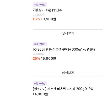
직접 구매한
7일 향미 4kg (향진주)
23,900
원
16
%
19,900
원
상세보기
직접 구매한
[KF365] 한돈 삼겹살 구이용 600g/1kg (냉장)
21,200
원
25
%
15,900
원
상세보기
직접 구매한
[제주마미] 제주산 비온뒤 고사리 200g X 2입
14,900
원