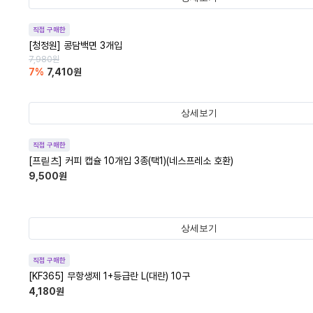
직접 구매한
[청정원] 콩담백면 3개입
7,980
원
7
%
7,410
원
상세보기
직접 구매한
[프릳츠] 커피 캡슐 10개입 3종(택1)(네스프레소 호환)
9,500
원
상세보기
직접 구매한
[KF365] 무항생제 1+등급란 L(대란) 10구
4,180
원