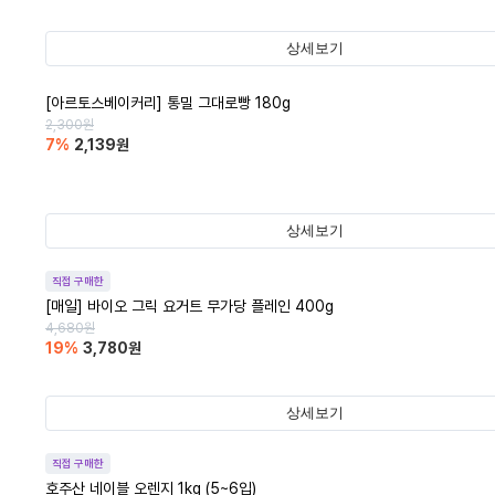
상세보기
[아르토스베이커리] 통밀 그대로빵 180g
2,300
원
7
%
2,139
원
상세보기
직접 구매한
[매일] 바이오 그릭 요거트 무가당 플레인 400g
4,680
원
19
%
3,780
원
상세보기
직접 구매한
호주산 네이블 오렌지 1kg (5~6입)