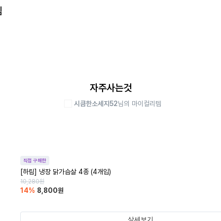
템
자주사는것
시큼한소세지52
님의 마이컬리템
직접 구매한
[하림] 냉장 닭가슴살 4종 (4개입)
10,280
원
14
%
8,800
원
상세보기