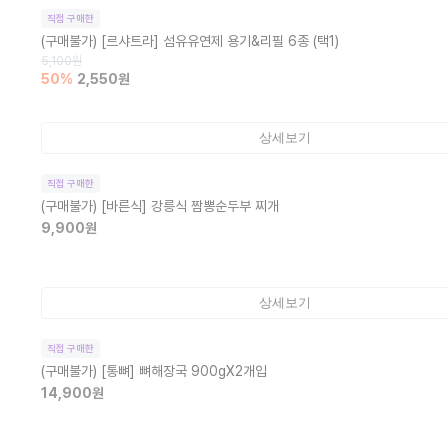
직접 구매한
(구매불가)
[르샤트라] 섬유유연제 용기&리필 6종 (택1)
5,100
원
50
%
2,550
원
상세보기
직접 구매한
(구매불가)
[바른식] 강릉식 짬뽕순두부 찌개
9,900
원
상세보기
직접 구매한
(구매불가)
[통뼈] 뼈해장국 900gX2개입
14,900
원