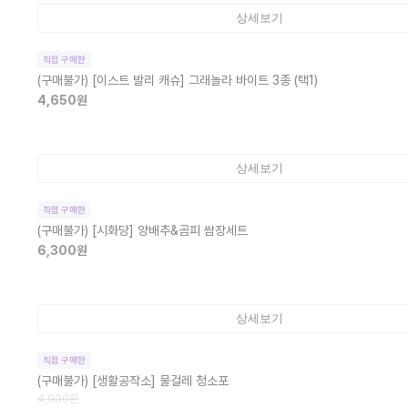
상세보기
직접 구매한
(구매불가)
[이스트 발리 캐슈] 그래놀라 바이트 3종 (택1)
4,650
원
상세보기
직접 구매한
(구매불가)
[시화당] 양배추&곰피 쌈장세트
6,300
원
상세보기
직접 구매한
(구매불가)
[생활공작소] 물걸레 청소포
4,900
원