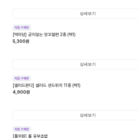
상세보기
직접 구매한
[떡미당] 굳지않는 앙꼬절편 2종 (택1)
5,300
원
상세보기
직접 구매한
[샐러드판다] 샐러드 샌드위치 11종 (택1)
4,900
원
상세보기
직접 구매한
[풀무원] 롤 유부초밥