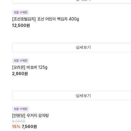
직접 구매한
[조선호텔김치] 조선 어린이 백김치 400g
12,500
원
상세보기
직접 구매한
[오리온] 비쵸비 125g
2,860
원
상세보기
직접 구매한
[안원당] 우거지 감자탕
8,900
원
15
%
7,560
원