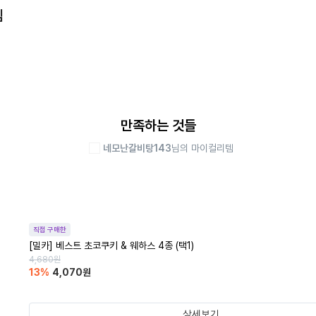
템
만족하는 것들
네모난갈비탕143
님의 마이컬리템
직접 구매한
[밀카] 베스트 초코쿠키 & 웨하스 4종 (택1)
4,680
원
13
%
4,070
원
상세보기