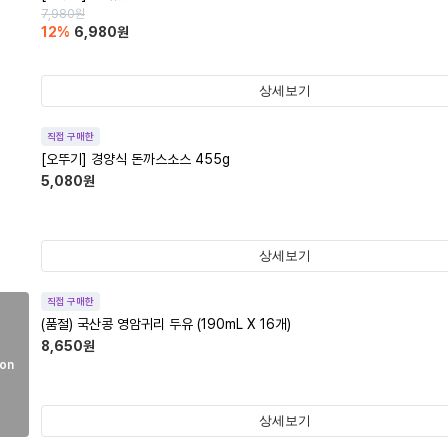
7,980
원
12
%
6,980
원
상세보기
직접 구매한
[오뚜기] 경양식 돈까스소스 455g
5,080
원
상세보기
직접 구매한
(품절)
국산콩 영암귀리 두유 (190mL X 16개)
8,650
원
on
상세보기