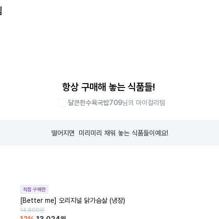
템
항상 구매해 놓는 식품들!
달큰한수육국밥709
님의 마이컬리템
떨어지면  미리미리 채워 놓는 식품들이예요!
직접 구매한
[Better me] 오리지널 닭가슴살 (냉장)
14,800
원