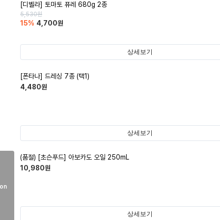
[디벨라] 토마토 퓨레 680g 2종
5,530
원
15
%
4,700
원
상세보기
[폰타나] 드레싱 7종 (택1)
4,480
원
상세보기
(품절)
[초슨푸드] 아보카도 오일 250mL
10,980
원
on
상세보기