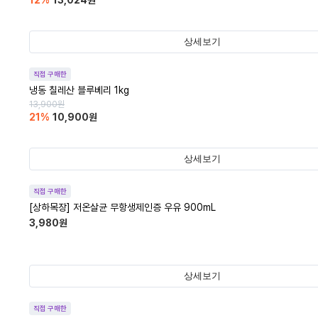
12
%
13,024
원
상세보기
직접 구매한
냉동 칠레산 블루베리 1kg
13,900
원
21
%
10,900
원
상세보기
직접 구매한
[상하목장] 저온살균 무항생제인증 우유 900mL
3,980
원
상세보기
직접 구매한