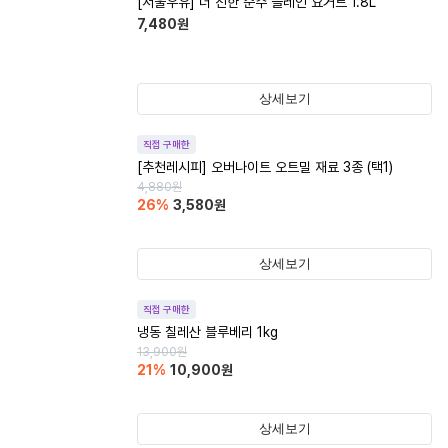
[서울우유] 더 진한 순수 플레인 요거트 1.8L
7,480
원
상세보기
직접 구매한
[추천레시피] 오버나이트 오트밀 재료 3종 (택1)
4,880
원
26
%
3,580
원
상세보기
직접 구매한
냉동 칠레산 블루베리 1kg
13,900
원
21
%
10,900
원
상세보기