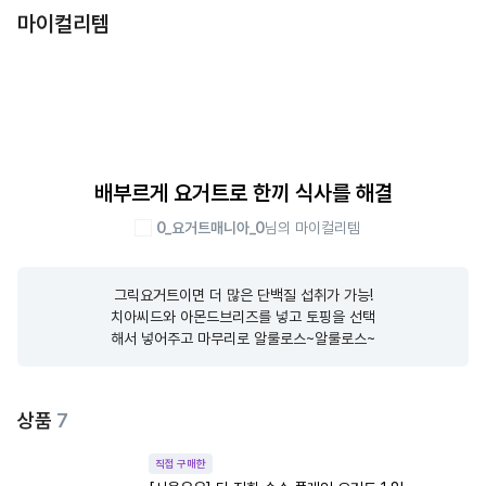
마이컬리템
배부르게 요거트로 한끼 식사를 해결
0_요거트매니아_0
님의 마이컬리템
그릭요거트이면 더 많은 단백질 섭취가 가능!

치아씨드와 아몬드브리즈를 넣고 토핑을 선택

해서 넣어주고 마무리로 알룰로스~알룰로스~
상품
7
직접 구매한