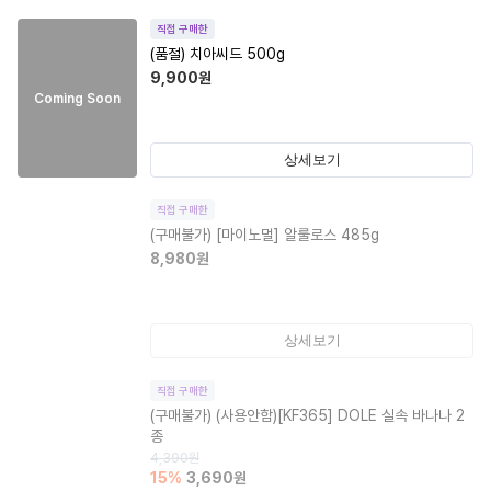
직접 구매한
(품절)
치아씨드 500g
9,900
원
Coming Soon
상세보기
직접 구매한
(구매불가)
[마이노멀] 알룰로스 485g
8,980
원
상세보기
직접 구매한
(구매불가)
(사용안함)[KF365] DOLE 실속 바나나 2
종
4,390
원
15
%
3,690
원