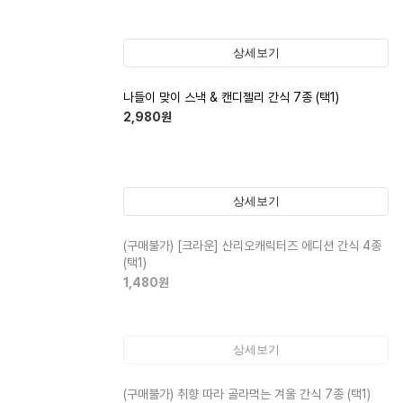
상세보기
나들이 맞이 스낵 & 캔디젤리 간식 7종 (택1)
2,980
원
상세보기
(구매불가)
[크라운] 산리오캐릭터즈 에디션 간식 4종
(택1)
1,480
원
상세보기
(구매불가)
취향 따라 골라먹는 겨울 간식 7종 (택1)