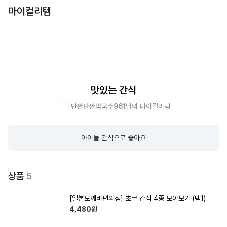
마이컬리템
맛있는 간식
단짠단짠막국수961
님의 마이컬리템
아이들 간식으로 좋아요
상품
5
[일본도깨비편의점] 초코 간식 4종 모아보기 (택1)
4,480
원