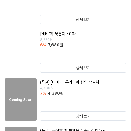
상세보기
[비비고] 묵은지 400g
8,220
원
6
%
7,680
원
상세보기
(품절)
[비비고] 우리아이 한입 백김치
4,730
원
7
%
4,380
원
Coming Soon
상세보기
(품절)
[조선호텔] 특제육수 총각김치 1kg