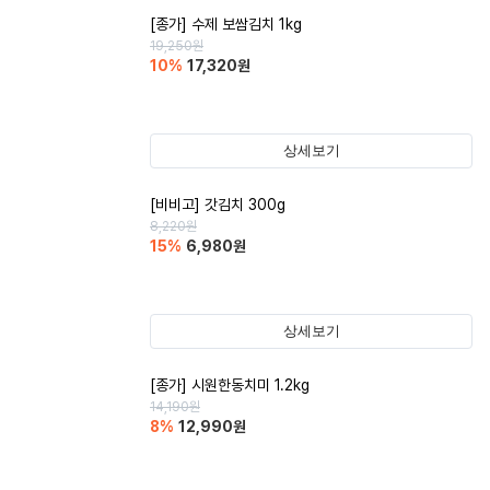
[종가] 수제 보쌈김치 1kg
19,250
원
10
%
17,320
원
상세보기
[비비고] 갓김치 300g
8,220
원
15
%
6,980
원
상세보기
[종가] 시원한동치미 1.2kg
14,190
원
8
%
12,990
원