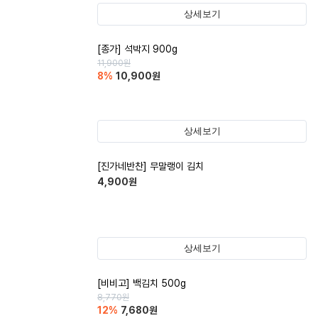
상세보기
[종가] 석박지 900g
11,900
원
8
%
10,900
원
상세보기
[진가네반찬] 무말랭이 김치
4,900
원
상세보기
[비비고] 백김치 500g
8,770
원
12
%
7,680
원