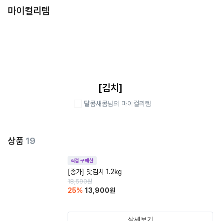
마이컬리템
[김치]
달콤새콤
님의 마이컬리템
상품
19
직접 구매한
[종가] 맛김치 1.2kg
18,590
원
25
%
13,900
원
상세보기