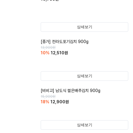
상세보기
[종가] 전라도포기김치 900g
13,900
원
10
%
12,510
원
상세보기
[비비고] 남도식 썰은배추김치 900g
15,900
원
18
%
12,900
원
상세보기