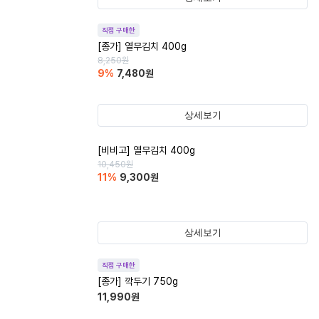
직접 구매한
[종가] 열무김치 400g
8,250
원
9
%
7,480
원
상세보기
[비비고] 열무김치 400g
10,450
원
11
%
9,300
원
상세보기
직접 구매한
[종가] 깍두기 750g
11,990
원