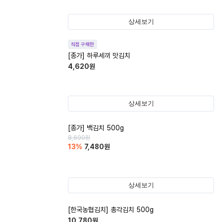
상세보기
직접 구매한
[종가] 하루세끼 맛김치
4,620
원
상세보기
[종가] 백김치 500g
8,690
원
13
%
7,480
원
상세보기
[한국농협김치] 총각김치 500g
10,780
원